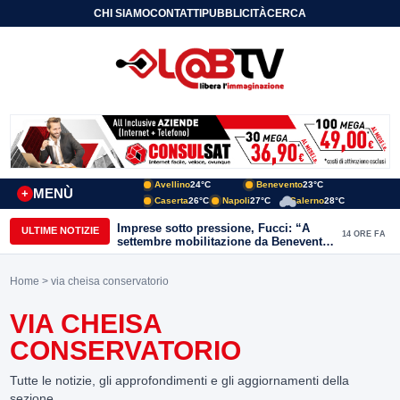
CHI SIAMO
CONTATTI
PUBBLICITÀ
CERCA
Avellino
24°C
Benevento
23°C
MENÙ
+
Caserta
26°C
Napoli
27°C
Salerno
28°C
Imprese sotto pressione, Fucci: “A
ULTIME NOTIZIE
14 ORE FA
settembre mobilitazione da Benevento
e Avellino”
Home
> via cheisa conservatorio
VIA CHEISA
CONSERVATORIO
Tutte le notizie, gli approfondimenti e gli aggiornamenti della
sezione.