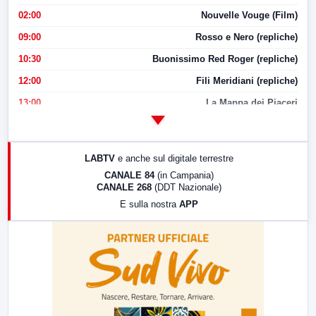
02:00
Nouvelle Vouge (Film)
09:00
Rosso e Nero (repliche)
10:30
Buonissimo Red Roger (repliche)
12:00
Fili Meridiani (repliche)
13:00
La Mappa dei Piaceri
14:00
LabNews
17:00
LabNews (replica)
LABTV
e anche sul digitale terrestre
18:30
Di Faccia e di Profilo (repliche)
CANALE 84
(in Campania)
CANALE 268
(DDT Nazionale)
19:30
LabNews (Diretta)
E sulla nostra
APP
21:00
Free Sport
23:00
LabNews (replica)