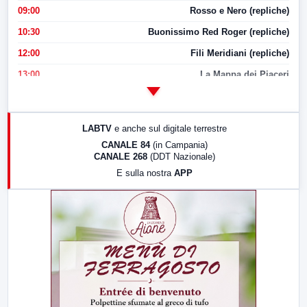
09:00
Rosso e Nero (repliche)
10:30
Buonissimo Red Roger (repliche)
12:00
Fili Meridiani (repliche)
13:00
La Mappa dei Piaceri
14:00
LabNews
17:00
LabNews (replica)
LABTV
e anche sul digitale terrestre
18:30
Di Faccia e di Profilo (repliche)
CANALE 84
(in Campania)
CANALE 268
(DDT Nazionale)
19:30
LabNews (Diretta)
E sulla nostra
APP
21:00
Free Sport
23:00
LabNews (replica)