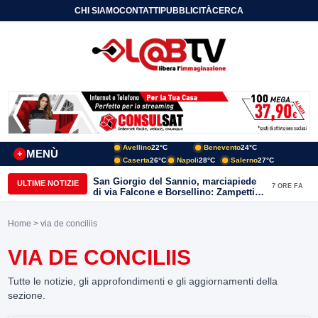
CHI SIAMO
CONTATTI
PUBBLICITÀ
CERCA
Avellino
22°C
Benevento
24°C
MENÙ
+
Caserta
26°C
Napoli
28°C
Salerno
27°C
San Giorgio del Sannio, marciapiede
ULTIME NOTIZIE
7 ORE FA
di via Falcone e Borsellino: Zampetti e
Lombardi replicano alle polemiche
Home
> via de conciliis
VIA DE CONCILIIS
Tutte le notizie, gli approfondimenti e gli aggiornamenti della
sezione.