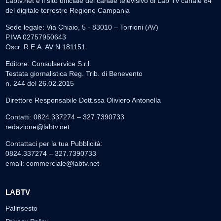
Labtv.net è il sito ufficiale del canale televisivo di Lab Tv canale 84
del digitale terrestre Regione Campania
Sede legale: Via Chiaio, 5 - 83010 – Torrioni (AV)
P.IVA 02757950643
Oscr. R.E.A. AV N.181151
Editore: Consulservice S.r.l.
Testata giornalistica Reg. Trib. di Benevento
n. 244 del 26.02.2015
Direttore Responsabile Dott.ssa Oliviero Antonella
Contatti: 0824.337274 – 327.7390733
redazione@labtv.net
Contattaci per la tua Pubblicità:
0824.337274 – 327.7390733
email:
commerciale@labtv.net
LABTV
Palinsesto