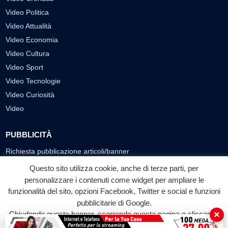
Video Politica
Video Attualità
Video Economia
Video Cultura
Video Sport
Video Tecnologie
Video Curiosità
Video
PUBBLICITÀ
Richiesta pubblicazione articoli/banner
Questo sito utilizza cookie, anche di terze parti, per
SEGUICI SUI SOCIAL
personalizzare i contenuti come widget per ampliare le
funzionalità del sito, opzioni Facebook, Twitter e social e funzioni
f
◎
▶
pubblicitarie di Google.
Facebook
Instagram
YouTube
×
Chiudendo questo banner, scorrendo questa pagina o cliccando
su qualunque suo elemento acconsenti all'uso dei cookie.