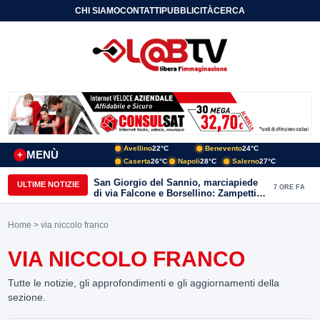
CHI SIAMO
CONTATTI
PUBBLICITÀ
CERCA
Avellino
22°C
Benevento
24°C
MENÙ
+
Caserta
26°C
Napoli
28°C
Salerno
27°C
San Giorgio del Sannio, marciapiede
ULTIME NOTIZIE
7 ORE FA
di via Falcone e Borsellino: Zampetti e
Lombardi replicano alle polemiche
Home
> via niccolo franco
VIA NICCOLO FRANCO
Tutte le notizie, gli approfondimenti e gli aggiornamenti della
sezione.