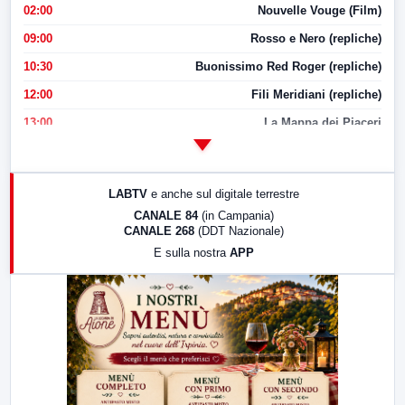
02:00
Nouvelle Vouge (Film)
09:00
Rosso e Nero (repliche)
10:30
Buonissimo Red Roger (repliche)
12:00
Fili Meridiani (repliche)
13:00
La Mappa dei Piaceri
14:00
LabNews
17:00
LabNews (replica)
LABTV
e anche sul digitale terrestre
18:30
Di Faccia e di Profilo (repliche)
CANALE 84
(in Campania)
CANALE 268
(DDT Nazionale)
19:30
LabNews (Diretta)
E sulla nostra
APP
21:00
Free Sport
23:00
LabNews (replica)