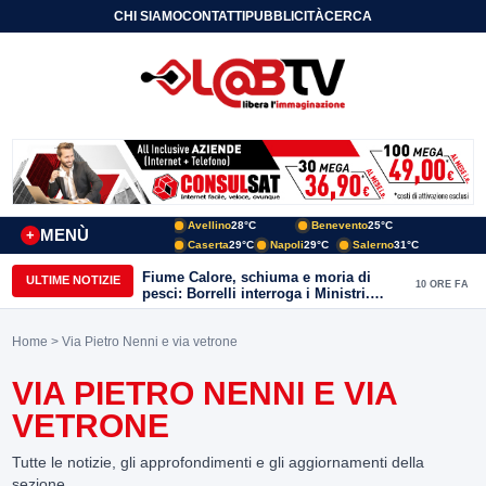
CHI SIAMO
CONTATTI
PUBBLICITÀ
CERCA
Avellino
28°C
Benevento
25°C
MENÙ
+
Caserta
29°C
Napoli
29°C
Salerno
31°C
Fiume Calore, schiuma e moria di
ULTIME NOTIZIE
10 ORE FA
pesci: Borrelli interroga i Ministri.
“Benevento paga l’assenza del
depuratore
Home
> Via Pietro Nenni e via vetrone
VIA PIETRO NENNI E VIA
VETRONE
Tutte le notizie, gli approfondimenti e gli aggiornamenti della
sezione.