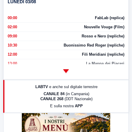
LUNEDI 03/08
00:00
FabLab (replica)
02:00
Nouvelle Vouge (Film)
09:00
Rosso e Nero (repliche)
10:30
Buonissimo Red Roger (repliche)
12:00
Fili Meridiani (repliche)
13:00
La Mappa dei Piaceri
14:00
LabNews
17:00
LabNews (replica)
LABTV
e anche sul digitale terrestre
18:30
Di Faccia e di Profilo (repliche)
CANALE 84
(in Campania)
CANALE 268
(DDT Nazionale)
19:30
LabNews (Diretta)
E sulla nostra
APP
21:00
Free Sport
23:00
LabNews (replica)