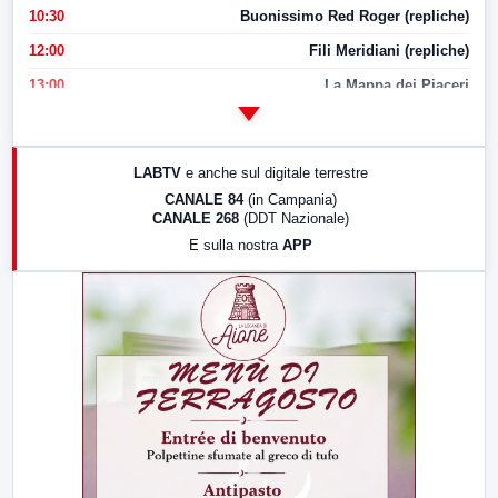
10:30
Buonissimo Red Roger (repliche)
12:00
Fili Meridiani (repliche)
13:00
La Mappa dei Piaceri
14:00
LabNews
17:00
LabNews (replica)
LABTV
e anche sul digitale terrestre
18:30
Di Faccia e di Profilo (repliche)
CANALE 84
(in Campania)
CANALE 268
(DDT Nazionale)
19:30
LabNews (Diretta)
E sulla nostra
APP
21:00
Free Sport
23:00
LabNews (replica)