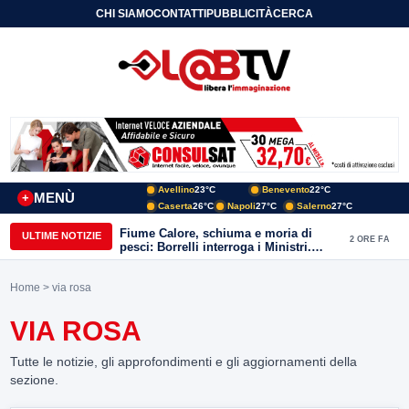
CHI SIAMO
CONTATTI
PUBBLICITÀ
CERCA
Avellino
23°C
Benevento
22°C
MENÙ
+
Caserta
26°C
Napoli
27°C
Salerno
27°C
Fiume Calore, schiuma e moria di
ULTIME NOTIZIE
2 ORE FA
pesci: Borrelli interroga i Ministri.
“Benevento paga l’assenza del
depuratore
Home
> via rosa
VIA ROSA
Tutte le notizie, gli approfondimenti e gli aggiornamenti della
sezione.