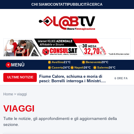
CHI SIAMO
CONTATTI
PUBBLICITÀ
CERCA
Avellino
21°C
Benevento
20°C
MENÙ
+
Caserta
24°C
Napoli
26°C
Salerno
26°C
Fiume Calore, schiuma e moria di
ULTIME NOTIZIE
6 ORE FA
pesci: Borrelli interroga i Ministri.
“Benevento paga l’assenza del
depuratore
Home
> viaggi
VIAGGI
Tutte le notizie, gli approfondimenti e gli aggiornamenti della
sezione.