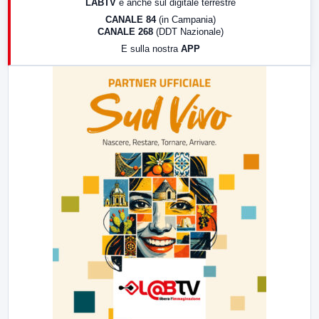
LABTV
e anche sul digitale terrestre
18:30
Di Faccia e di Profilo (repliche)
CANALE 84
(in Campania)
CANALE 268
(DDT Nazionale)
19:30
LabNews (Diretta)
E sulla nostra
APP
21:00
Free Sport
23:00
LabNews (replica)