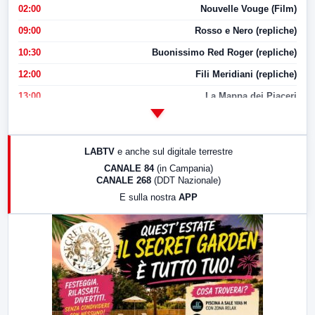
02:00
Nouvelle Vouge (Film)
09:00
Rosso e Nero (repliche)
10:30
Buonissimo Red Roger (repliche)
12:00
Fili Meridiani (repliche)
13:00
La Mappa dei Piaceri
14:00
LabNews
17:00
LabNews (replica)
LABTV
e anche sul digitale terrestre
18:30
Di Faccia e di Profilo (repliche)
CANALE 84
(in Campania)
CANALE 268
(DDT Nazionale)
19:30
LabNews (Diretta)
E sulla nostra
APP
21:00
Free Sport
23:00
LabNews (replica)