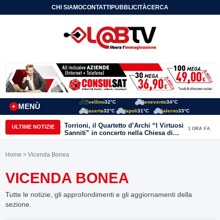
CHI SIAMO
CONTATTI
PUBBLICITÀ
CERCA
Avellino
32°C
Benevento
34°C
MENÙ
+
Caserta
32°C
Napoli
31°C
Salerno
33°C
Torrioni, il Quartetto d’Archi “I Virtuosi
ULTIME NOTIZIE
1 ORA FA
Sanniti” in concerto nella Chiesa di
San Michele Arcangelo
Home
> Vicenda Bonea
VICENDA BONEA
Tutte le notizie, gli approfondimenti e gli aggiornamenti della
sezione.