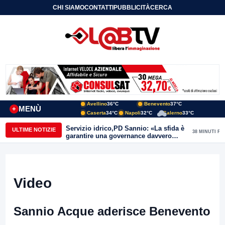
CHI SIAMO
CONTATTI
PUBBLICITÀ
CERCA
Avellino
36°C
Benevento
37°C
MENÙ
+
Caserta
34°C
Napoli
32°C
Salerno
33°C
Servizio idrico,PD Sannio: «La sfida è
ULTIME NOTIZIE
38 MINUTI FA
garantire una governance davvero
pubblica»
Video
Sannio Acque aderisce Benevento