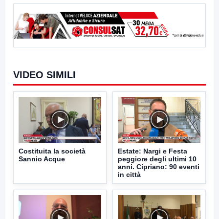
VIDEO SIMILI
Costituita la società
Estate: Nargi e Festa
Sannio Acque
peggiore degli ultimi 10
anni. Cipriano: 90 eventi
in città