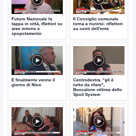
Futuro Nazionale fa
Il Consiglio comunale
tappa in città, iflettori su
torna a riunirsi: riflettori
aree interne e
su conti dell'ente
spopolamento
E finalmente venne il
Centrodestra. "gli è
giorno di Nino
tutto da rifare",
Boccalone vittima dello
Spoil System