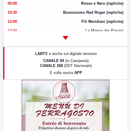
09:00
Rosso e Nero (repliche)
10:30
Buonissimo Red Roger (repliche)
12:00
Fili Meridiani (repliche)
13:00
La Mappa dei Piaceri
14:00
LabNews
17:00
LabNews (replica)
LABTV
e anche sul digitale terrestre
18:30
Di Faccia e di Profilo (repliche)
CANALE 84
(in Campania)
CANALE 268
(DDT Nazionale)
19:30
LabNews (Diretta)
E sulla nostra
APP
21:00
Free Sport
23:00
LabNews (replica)