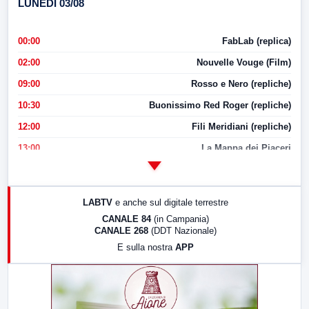
LUNEDI 03/08
00:00
FabLab (replica)
02:00
Nouvelle Vouge (Film)
09:00
Rosso e Nero (repliche)
10:30
Buonissimo Red Roger (repliche)
12:00
Fili Meridiani (repliche)
13:00
La Mappa dei Piaceri
14:00
LabNews
17:00
LabNews (replica)
LABTV
e anche sul digitale terrestre
18:30
Di Faccia e di Profilo (repliche)
CANALE 84
(in Campania)
CANALE 268
(DDT Nazionale)
19:30
LabNews (Diretta)
E sulla nostra
APP
21:00
Free Sport
23:00
LabNews (replica)