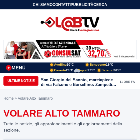
CHI SIAMO
CONTATTI
PUBBLICITÀ
CERCA
Avellino
20°C
Benevento
19°C
MENÙ
+
Caserta
24°C
Napoli
27°C
Salerno
26°C
San Giorgio del Sannio, marciapiede
ULTIME NOTIZIE
11 ORE FA
di via Falcone e Borsellino: Zampetti e
Lombardi replicano alle polemiche
Home
> Volare Alto Tammaro
VOLARE ALTO TAMMARO
Tutte le notizie, gli approfondimenti e gli aggiornamenti della
sezione.