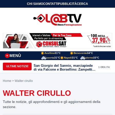
CHI SIAMO
CONTATTI
PUBBLICITÀ
CERCA
Avellino
31°C
Benevento
34°C
MENÙ
+
Caserta
31°C
Napoli
31°C
Salerno
33°C
San Giorgio del Sannio, marciapiede
ULTIME NOTIZIE
1 ORA FA
di via Falcone e Borsellino: Zampetti e
Lombardi replicano alle polemiche
Home
> Walter cirullo
WALTER CIRULLO
Tutte le notizie, gli approfondimenti e gli aggiornamenti della
sezione.