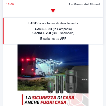
13:00
La Mappa dei Piaceri
14:00
LabNews
17:00
LabNews (replica)
LABTV
e anche sul digitale terrestre
18:30
Di Faccia e di Profilo (repliche)
CANALE 84
(in Campania)
CANALE 268
(DDT Nazionale)
19:30
LabNews (Diretta)
E sulla nostra
APP
21:00
Free Sport
23:00
LabNews (replica)