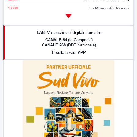
13:00
La Mappa dei Piaceri
14:00
LabNews
17:00
LabNews (replica)
LABTV
e anche sul digitale terrestre
18:30
Di Faccia e di Profilo (repliche)
CANALE 84
(in Campania)
CANALE 268
(DDT Nazionale)
19:30
LabNews (Diretta)
E sulla nostra
APP
21:00
Free Sport
23:00
LabNews (replica)