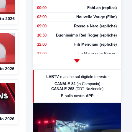
00:00
FabLab (replica)
02:00
Nouvelle Vouge (Film)
to 2026
09:00
Rosso e Nero (repliche)
10:30
Buonissimo Red Roger (repliche)
12:00
Fili Meridiani (repliche)
13:00
La Mappa dei Piaceri
14:00
LabNews
io 2026
17:00
LabNews (replica)
LABTV
e anche sul digitale terrestre
18:30
Di Faccia e di Profilo (repliche)
CANALE 84
(in Campania)
CANALE 268
(DDT Nazionale)
19:30
LabNews (Diretta)
E sulla nostra
APP
21:00
Free Sport
23:00
LabNews (replica)
io 2026