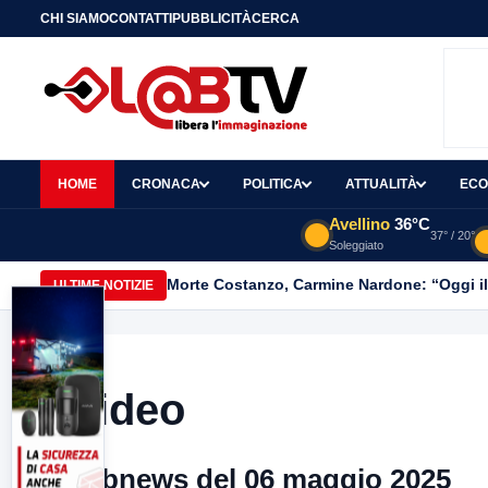
CHI SIAMO
CONTATTI
PUBBLICITÀ
CERCA
HOME
CRONACA
POLITICA
ATTUALITÀ
ECO
Avellino
36°C
37° / 20°
Soleggiato
Morte Costanzo, Carmine Nardone: “Oggi i
ULTIME NOTIZIE
Video
Labnews del 06 maggio 2025