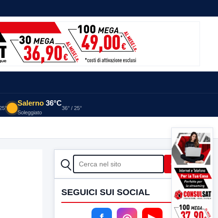
Salerno
36°C
 25°
36° / 25°
Soleggiato
CERCA
Cerca
SEGUICI SUI SOCIAL
f
◎
▶