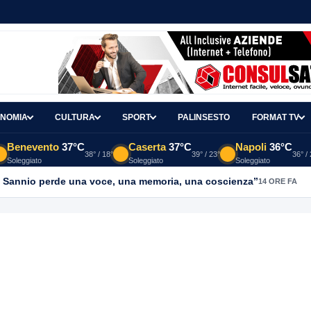
NOMIA
CULTURA
SPORT
PALINSESTO
FORMAT TV
Benevento
37°C
Caserta
37°C
Napoli
36°C
38° / 18°
39° / 23°
36° /
Soleggiato
Soleggiato
Soleggiato
l Sannio perde una voce, una memoria, una coscienza”
14 ORE FA