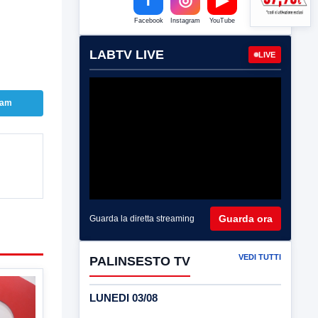
Facebook
Instagram
YouTube
LABTV LIVE
LIVE
ram
Guarda ora
Guarda la diretta streaming
VEDI TUTTI
PALINSESTO TV
LUNEDI 03/08