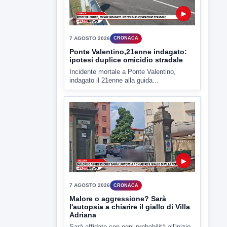
▶
7 AGOSTO 2026
CRONACA
Ponte Valentino,21enne indagato:
ipotesi duplice omicidio stradale
Incidente mortale a Ponte Valentino,
indagato il 21enne alla guida...
▶
7 AGOSTO 2026
CRONACA
Malore o aggressione? Sarà
l'autopsia a chiarire il giallo di Villa
Adriana
Sarà affidato con ogni probabilità all'inizio