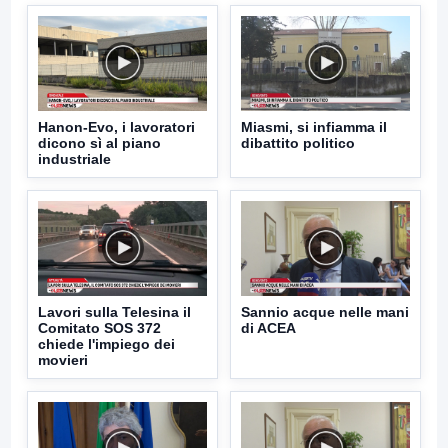
Hanon-Evo, i lavoratori
Miasmi, si infiamma il
dicono sì al piano
dibattito politico
industriale
Lavori sulla Telesina il
Sannio acque nelle mani
Comitato SOS 372
di ACEA
chiede l'impiego dei
movieri