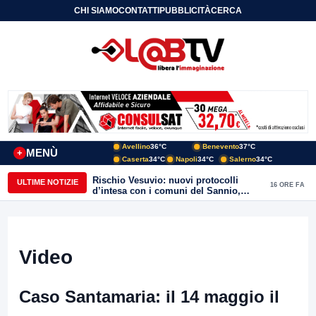
CHI SIAMO
CONTATTI
PUBBLICITÀ
CERCA
Avellino
36°C
Benevento
37°C
MENÙ
+
Caserta
34°C
Napoli
34°C
Salerno
34°C
Rischio Vesuvio: nuovi protocolli
ULTIME NOTIZIE
16 ORE FA
d’intesa con i comuni del Sannio,
firmato il protocollo con Arpaise
Video
Caso Santamaria: il 14 maggio il