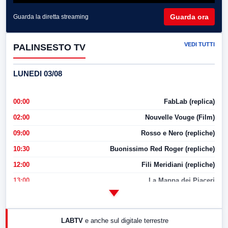
Guarda ora
Guarda la diretta streaming
VEDI TUTTI
PALINSESTO TV
LUNEDI 03/08
00:00
FabLab (replica)
02:00
Nouvelle Vouge (Film)
09:00
Rosso e Nero (repliche)
10:30
Buonissimo Red Roger (repliche)
12:00
Fili Meridiani (repliche)
13:00
La Mappa dei Piaceri
14:00
LabNews
17:00
LabNews (replica)
LABTV
e anche sul digitale terrestre
18:30
Di Faccia e di Profilo (repliche)