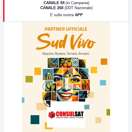
CANALE 84
(in Campania)
CANALE 268
(DDT Nazionale)
19:30
LabNews (Diretta)
E sulla nostra
APP
21:00
Free Sport
23:00
LabNews (replica)