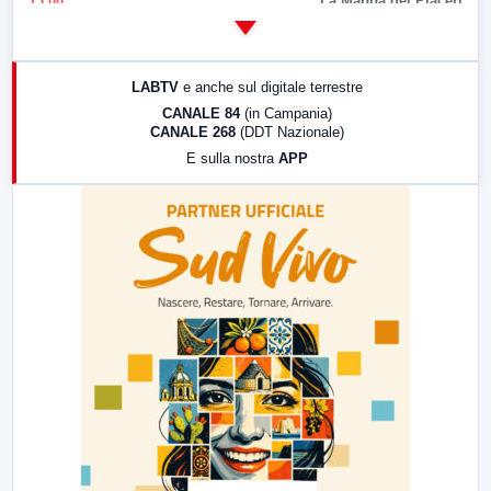
13:00
La Mappa dei Piaceri
14:00
LabNews
17:00
LabNews (replica)
LABTV
e anche sul digitale terrestre
18:30
Di Faccia e di Profilo (repliche)
CANALE 84
(in Campania)
CANALE 268
(DDT Nazionale)
19:30
LabNews (Diretta)
E sulla nostra
APP
21:00
Free Sport
23:00
LabNews (replica)