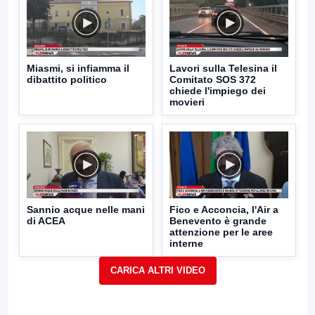
Miasmi, si infiamma il
Lavori sulla Telesina il
dibattito politico
Comitato SOS 372
chiede l'impiego dei
movieri
Sannio acque nelle mani
Fico e Acconcia, l'Air a
di ACEA
Benevento è grande
attenzione per le aree
interne