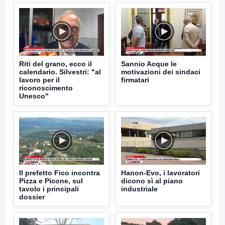
Riti del grano, ecco il
Sannio Acque le
calendario. Silvestri: "al
motivazioni dei sindaci
lavoro per il
firmatari
riconoscimento
Unesco"
Il prefetto Fico incontra
Hanon-Evo, i lavoratori
Pizza e Picone, sul
dicono sì al piano
tavolo i principali
industriale
dossier