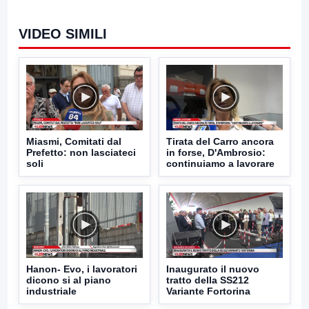
VIDEO SIMILI
Miasmi, Comitati dal
Tirata del Carro ancora
Prefetto: non lasciateci
in forse, D'Ambrosio:
soli
continuiamo a lavorare
Hanon- Evo, i lavoratori
Inaugurato il nuovo
dicono si al piano
tratto della SS212
industriale
Variante Fortorina