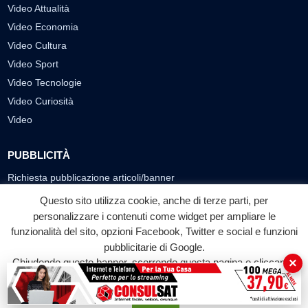
Video Attualità
Video Economia
Video Cultura
Video Sport
Video Tecnologie
Video Curiosità
Video
PUBBLICITÀ
Richiesta pubblicazione articoli/banner
Questo sito utilizza cookie, anche di terze parti, per
SEGUICI SUI SOCIAL
personalizzare i contenuti come widget per ampliare le
funzionalità del sito, opzioni Facebook, Twitter e social e funzioni
f
◎
▶
pubblicitarie di Google.
Facebook
Instagram
YouTube
×
Chiudendo questo banner, scorrendo questa pagina o cliccando
su qualunque suo elemento acconsenti all'uso dei cookie.
© 2026 LABTV - Tutti i diritti riservati
Accetta