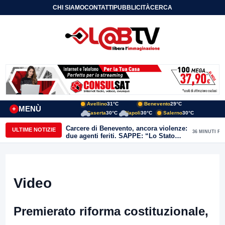
CHI SIAMO
CONTATTI
PUBBLICITÀ
CERCA
Avellino
31°C
Benevento
29°C
MENÙ
+
Caserta
30°C
Napoli
30°C
Salerno
30°C
Carcere di Benevento, ancora violenze:
ULTIME NOTIZIE
36 MINUTI FA
due agenti feriti. SAPPE: “Lo Stato
non può arretrare”
Video
Premierato riforma costituzionale,