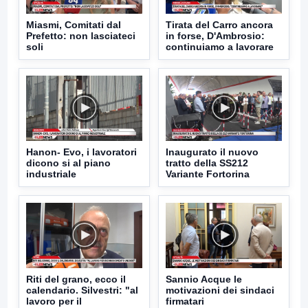
Miasmi, Comitati dal
Tirata del Carro ancora
Prefetto: non lasciateci
in forse, D'Ambrosio:
soli
continuiamo a lavorare
Hanon- Evo, i lavoratori
Inaugurato il nuovo
dicono si al piano
tratto della SS212
industriale
Variante Fortorina
Riti del grano, ecco il
Sannio Acque le
calendario. Silvestri: "al
motivazioni dei sindaci
lavoro per il
firmatari