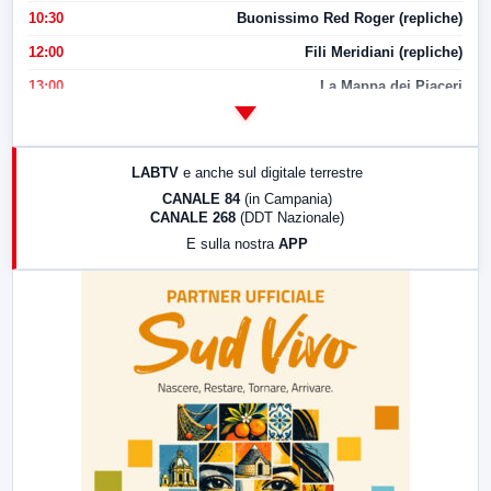
10:30
Buonissimo Red Roger (repliche)
12:00
Fili Meridiani (repliche)
13:00
La Mappa dei Piaceri
14:00
LabNews
17:00
LabNews (replica)
LABTV
e anche sul digitale terrestre
18:30
Di Faccia e di Profilo (repliche)
CANALE 84
(in Campania)
CANALE 268
(DDT Nazionale)
19:30
LabNews (Diretta)
E sulla nostra
APP
21:00
Free Sport
23:00
LabNews (replica)