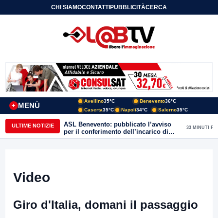
CHI SIAMO
CONTATTI
PUBBLICITÀ
CERCA
Avellino
35°C
Benevento
36°C
MENÙ
+
Caserta
35°C
Napoli
34°C
Salerno
35°C
ASL Benevento: pubblicato l’avviso
ULTIME NOTIZIE
33 MINUTI FA
per il conferimento dell’incarico di
Direttore della Unità Operativa
Complessa Cure Primarie
Video
Giro d'Italia, domani il passaggio