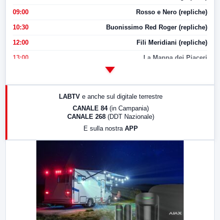
09:00
Rosso e Nero (repliche)
10:30
Buonissimo Red Roger (repliche)
12:00
Fili Meridiani (repliche)
13:00
La Mappa dei Piaceri
14:00
LabNews
17:00
LabNews (replica)
LABTV
e anche sul digitale terrestre
18:30
Di Faccia e di Profilo (repliche)
CANALE 84
(in Campania)
CANALE 268
(DDT Nazionale)
19:30
LabNews (Diretta)
E sulla nostra
APP
21:00
Free Sport
23:00
LabNews (replica)