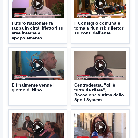
Futuro Nazionale fa
Il Consiglio comunale
tappa in città, iflettori su
torna a riunirsi: riflettori
aree interne e
su conti dell'ente
spopolamento
E finalmente venne il
Centrodestra. "gli è
giorno di Nino
tutto da rifare",
Boccalone vittima dello
Spoil System