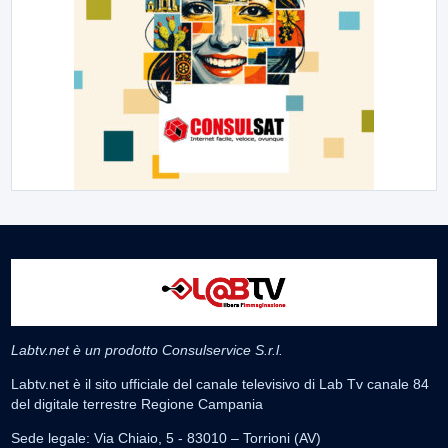
Labtv.net è un prodotto Consulservice S.r.l.
Labtv.net è il sito ufficiale del canale televisivo di Lab Tv canale 84
del digitale terrestre Regione Campania
Sede legale: Via Chiaio, 5 - 83010 – Torrioni (AV)