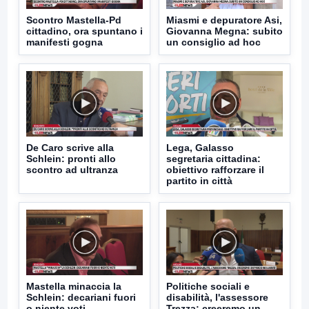
Scontro Mastella-Pd
Miasmi e depuratore Asi,
cittadino, ora spuntano i
Giovanna Megna: subito
manifesti gogna
un consiglio ad hoc
De Caro scrive alla
Lega, Galasso
Schlein: pronti allo
segretaria cittadina:
scontro ad ultranza
obiettivo rafforzare il
partito in città
Mastella minaccia la
Politiche sociali e
Schlein: decariani fuori
disabilità, l'assessore
o niente voti
Trezza: creeremo un