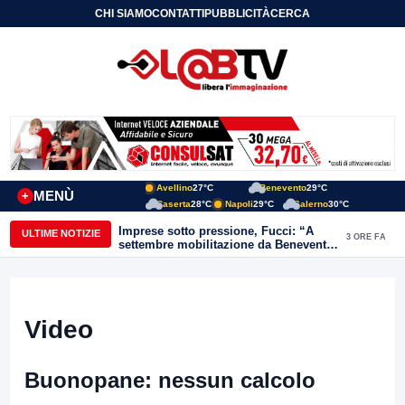
CHI SIAMO
CONTATTI
PUBBLICITÀ
CERCA
Avellino
27°C
Benevento
29°C
MENÙ
+
Caserta
28°C
Napoli
29°C
Salerno
30°C
Imprese sotto pressione, Fucci: “A
ULTIME NOTIZIE
3 ORE FA
settembre mobilitazione da Benevento
e Avellino”
Video
Buonopane: nessun calcolo