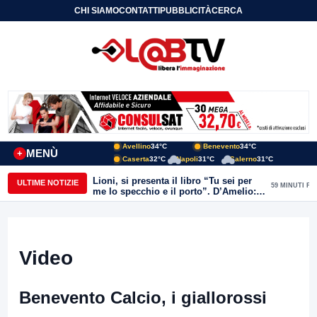
CHI SIAMO
CONTATTI
PUBBLICITÀ
CERCA
Avellino
34°C
Benevento
34°C
MENÙ
+
Caserta
32°C
Napoli
31°C
Salerno
31°C
Lioni, si presenta il libro “Tu sei per
ULTIME NOTIZIE
59 MINUTI FA
me lo specchio e il porto”. D’Amelio:
“Gettiamo un seme d’impegno futuro
per tante e tanti”
Video
Benevento Calcio, i giallorossi