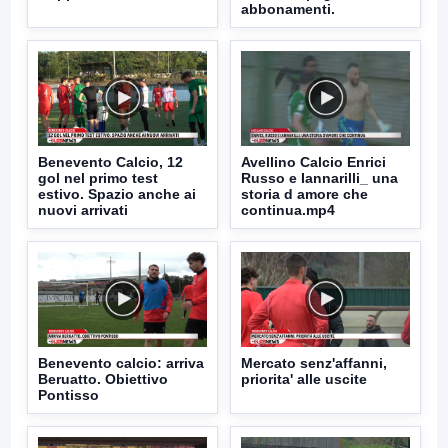
abbonamenti.
Benevento Calcio, 12
Avellino Calcio Enrici
gol nel primo test
Russo e Iannarilli_ una
estivo. Spazio anche ai
storia d amore che
nuovi arrivati
continua.mp4
Benevento calcio: arriva
Mercato senz'affanni,
Beruatto. Obiettivo
priorita' alle uscite
Pontisso