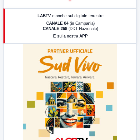
14:00
LabNews
17:00
LabNews (replica)
LABTV
e anche sul digitale terrestre
18:30
Di Faccia e di Profilo (repliche)
CANALE 84
(in Campania)
CANALE 268
(DDT Nazionale)
19:30
LabNews (Diretta)
E sulla nostra
APP
21:00
Free Sport
23:00
LabNews (replica)