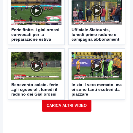
Ferie finite: i giallorossi
Ufficiale Siatounis,
convocati per la
lunedi primo raduno e
preparazione estiva
campagna abbonamenti
Benevento calcio: ferie
Inizia il vero mercato, ma
agli sgoccioli, lunedi il
ci sono tanti esuberi da
raduno dei Giallorossi
piazzare