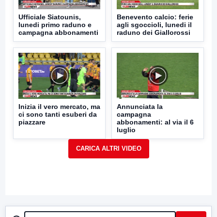
Ufficiale Siatounis,
Benevento calcio: ferie
lunedi primo raduno e
agli sgoccioli, lunedi il
campagna abbonamenti
raduno dei Giallorossi
Inizia il vero mercato, ma
Annunciata la
ci sono tanti esuberi da
campagna
piazzare
abbonamenti: al via il 6
luglio