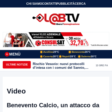
CHI SIAMO
CONTATTI
PUBBLICITÀ
CERCA
Avellino
29°C
Benevento
26°C
MENÙ
+
Caserta
28°C
Napoli
28°C
Salerno
30°C
Rischio Vesuvio: nuovi protocolli
ULTIME NOTIZIE
13 ORE FA
d’intesa con i comuni del Sannio,
firmato il protocollo con Arpaise
Video
Benevento Calcio, un attacco da