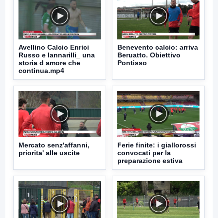
Avellino Calcio Enrici
Benevento calcio: arriva
Russo e Iannarilli_ una
Beruatto. Obiettivo
storia d amore che
Pontisso
continua.mp4
Mercato senz'affanni,
Ferie finite: i giallorossi
priorita' alle uscite
convocati per la
preparazione estiva