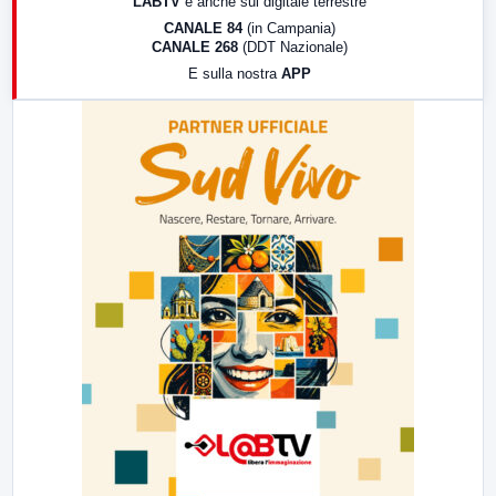
LABTV
e anche sul digitale terrestre
18:30
Di Faccia e di Profilo (repliche)
CANALE 84
(in Campania)
CANALE 268
(DDT Nazionale)
19:30
LabNews (Diretta)
E sulla nostra
APP
21:00
Free Sport
23:00
LabNews (replica)