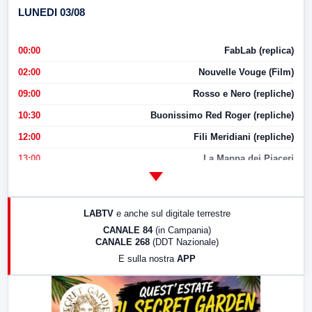
LUNEDI 03/08
00:00
FabLab (replica)
02:00
Nouvelle Vouge (Film)
09:00
Rosso e Nero (repliche)
10:30
Buonissimo Red Roger (repliche)
12:00
Fili Meridiani (repliche)
13:00
La Mappa dei Piaceri
14:00
LabNews
17:00
LabNews (replica)
LABTV
e anche sul digitale terrestre
18:30
Di Faccia e di Profilo (repliche)
CANALE 84
(in Campania)
CANALE 268
(DDT Nazionale)
19:30
LabNews (Diretta)
E sulla nostra
APP
21:00
Free Sport
23:00
LabNews (replica)