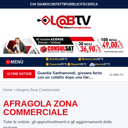
CHI SIAMO
CONTATTI
PUBBLICITÀ
CERCA
Avellino
20°C
Benevento
20°C
MENÙ
+
Caserta
25°C
Napoli
26°C
Salerno
27°C
Voucher Cloud & Cybersecurity, dal 20
ULTIME NOTIZIE
13 ORE FA
ottobre al via la precompilazione: fino
a 20mila euro a fondo perduto per
imprese e professionisti
Home
> Afragola Zona Commerciale
AFRAGOLA ZONA
COMMERCIALE
Tutte le notizie, gli approfondimenti e gli aggiornamenti della
sezione.