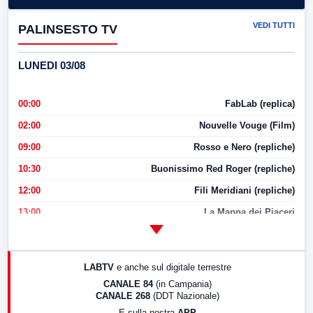
VEDI TUTTI
PALINSESTO TV
LUNEDI 03/08
00:00
FabLab (replica)
02:00
Nouvelle Vouge (Film)
09:00
Rosso e Nero (repliche)
10:30
Buonissimo Red Roger (repliche)
12:00
Fili Meridiani (repliche)
13:00
La Mappa dei Piaceri
14:00
LabNews
17:00
LabNews (replica)
LABTV
e anche sul digitale terrestre
18:30
Di Faccia e di Profilo (repliche)
CANALE 84
(in Campania)
CANALE 268
(DDT Nazionale)
19:30
LabNews (Diretta)
E sulla nostra
APP