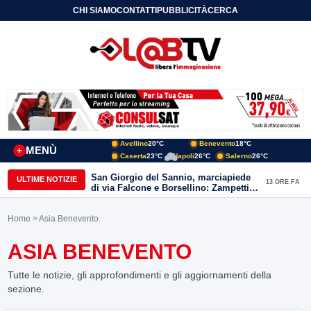
CHI SIAMO
CONTATTI
PUBBLICITÀ
CERCA
Avellino
20°C
Benevento
18°C
MENÙ
+
Caserta
23°C
Napoli
26°C
Salerno
26°C
San Giorgio del Sannio, marciapiede
ULTIME NOTIZIE
13 ORE FA
di via Falcone e Borsellino: Zampetti e
Lombardi replicano alle polemiche
Home
> Asia Benevento
ASIA BENEVENTO
Tutte le notizie, gli approfondimenti e gli aggiornamenti della
sezione.