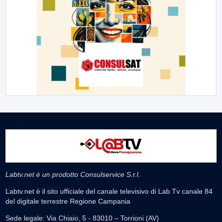
Labtv.net è un prodotto Consulservice S.r.l.
Labtv.net è il sito ufficiale del canale televisivo di Lab Tv canale 84
del digitale terrestre Regione Campania
Sede legale: Via Chiaio, 5 - 83010 – Torrioni (AV)