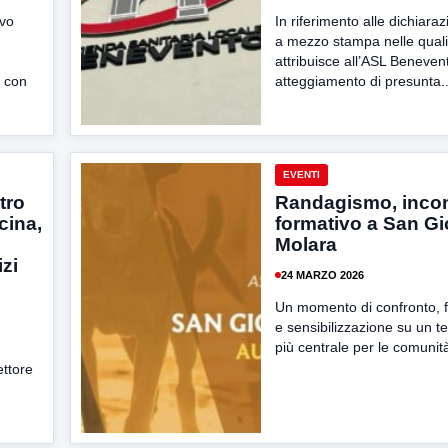
vo
In riferimento alle dichiaraz
a mezzo stampa nelle quali
attribuisce all’ASL Beneven
o con
atteggiamento di presunta..
EVENTI
tro
Randagismo, inco
cina,
formativo a San Gi
Molara
izi
24 MARZO 2026
Un momento di confronto, 
e sensibilizzazione su un 
più centrale per le comunità 
ettore