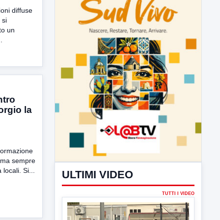
ioni diffuse
 si
to un
.
ntro
orgio la
ULTIMI VIDEO
TUTTI I VIDEO
formazione
tema sempre
locali. Si...
▶