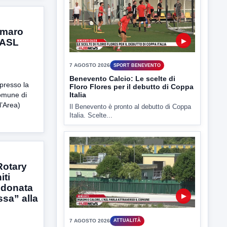
7 AGOSTO 2026
SPORT BENEVENTO
Benevento Calcio: Le scelte di
Floro Flores per il debutto di Coppa
Italia
mmaro
a ASL
Il Benevento è pronto al debutto di Coppa
Italia. Scelte...
 presso la
omune di
l’Area)
▶
7 AGOSTO 2026
ATTUALITÀ
Rotary
Miasmi e Calore, l'ASL parla
iti
attraverso il Comune
: donata
Nessuna nuova moria di pesci e nessuna
sa” alla
criticità igienico-sanitaria nel...