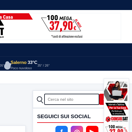
Salerno
33°C
 26°
35° / 26°
Poco nuvoloso
CERCA
Cerca
SEGUICI SUI SOCIAL
f
◎
▶