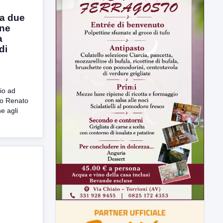
la due
one
a
di
io ad
eo Renato
e agli