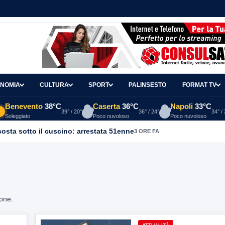
NOMIA
CULTURA
SPORT
PALINSESTO
FORMAT TV
Benevento
38°C
Caserta
36°C
Napoli
33°C
39° / 20°
36° / 24°
34° /
Soleggiato
Poco nuvoloso
Poco nuvoloso
osta sotto il cuscino: arrestata 51enne
3 ORE FA
ione.