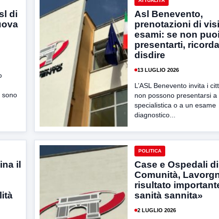
ATTUALITÀ
sl di
Asl Benevento,
uova
prenotazioni di vis
esami: se non puo
presentarti, ricorda
disdire
13 LUGLIO 2026
o
L’ASL Benevento invita i cit
o sono
non possono presentarsi a 
specialistica o a un esame
diagnostico...
POLITICA
na il
Case e Ospedali di
Comunità, Lavorg
risultato important
ità
sanità sannita»
2 LUGLIO 2026