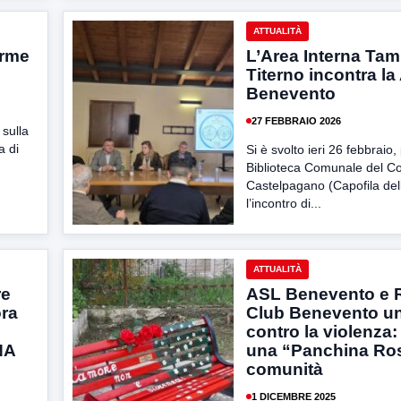
ATTUALITÀ
arme
L’Area Interna Ta
e
Titerno incontra l
Benevento
27 FEBBRAIO 2026
 sulla
a di
Si è svolto ieri 26 febbraio,
Biblioteca Comunale del C
Castelpagano (Capofila del
l’incontro di...
ATTUALITÀ
re
ASL Benevento e 
ora
Club Benevento un
contro la violenza
NA
una “Panchina Ros
comunità
1 DICEMBRE 2025