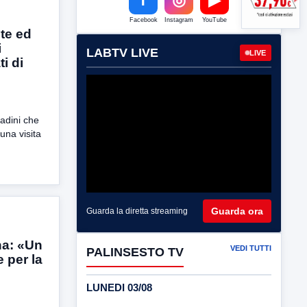
Facebook
Instagram
YouTube
ite ed
i
LABTV LIVE
LIVE
ti di
tadini che
una visita
Guarda ora
Guarda la diretta streaming
na: «Un
VEDI TUTTI
PALINSESTO TV
e per la
LUNEDI 03/08