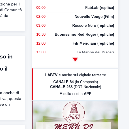
ione per il
00:00
FabLab (replica)
di Comunità
tà da
02:00
Nouvelle Vouge (Film)
09:00
Rosso e Nero (repliche)
10:30
Buonissimo Red Roger (repliche)
12:00
Fili Meridiani (repliche)
13:00
La Mappa dei Piaceri
so in
14:00
LabNews
 il
17:00
LabNews (replica)
LABTV
e anche sul digitale terrestre
18:30
Di Faccia e di Profilo (repliche)
CANALE 84
(in Campania)
CANALE 268
(DDT Nazionale)
19:30
LabNews (Diretta)
a anche di
E sulla nostra
APP
21:00
Free Sport
tiva, questa
ove un
23:00
LabNews (replica)