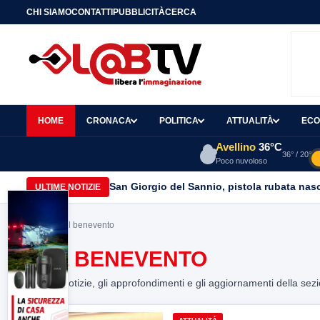
CHI SIAMO
CONTATTI
PUBBLICITÀ
CERCA
HOME
CRONACA
POLITICA
ATTUALITÀ
ECO
Avellino
36°C
36° / 20°
Poco nuvoloso
San Giorgio del Sannio, pistola rubata nasc
ULTIME NOTIZIE
Home
> asl benevento
ASL BENEVENTO
Tutte le notizie, gli approfondimenti e gli aggiornamenti della sez