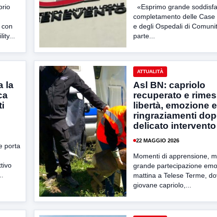
prio
«Esprimo grande soddisfaz
completamento delle Case 
à con
e degli Ospedali di Comuni
ity...
parte...
ATTUALITÀ
 la
Asl BN: capriolo
ca
recuperato e rimes
i
libertà, emozione e
ringraziamenti dopo
delicato intervento
22 MAGGIO 2026
he porta
Momenti di apprensione, m
ttivo
grande partecipazione emo
..
mattina a Telese Terme, d
giovane capriolo,...