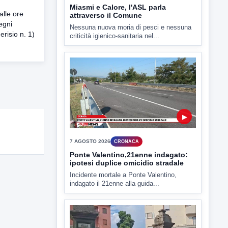
lle ore
egni
risio n. 1)
▶
7 AGOSTO 2026
CRONACA
Ponte Valentino,21enne indagato:
ipotesi duplice omicidio stradale
Incidente mortale a Ponte Valentino,
indagato il 21enne alla guida...
▶
7 AGOSTO 2026
CRONACA