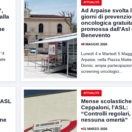
ATTUALITÀ
,
Ad Arpaise svolta 
alla
giorni di prevenzi
oncologica gratuit
ne
promossa dall’Asl 
Benevento
8 MAGGIO 2026
 “4
Lunedì 4 e Martedì 5 Magg
ate
Arpaise, nella Piazza Matt
Donisi, ampia partecipazion
screening oncologici...
ATTUALITÀ
 ASL
Mense scolastiche
Ceppaloni, l’ASL:
“Controlli regolari,
one
nessuna omertà”
31 MARZO 2026