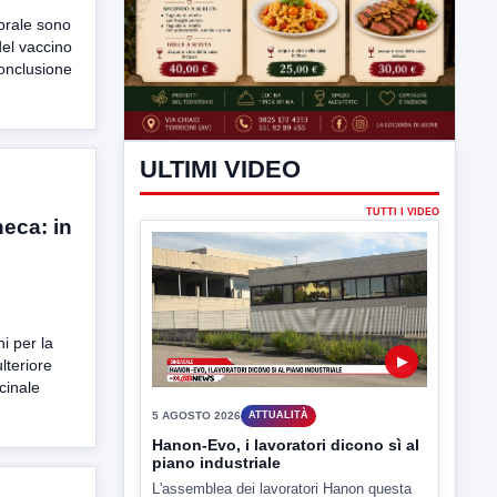
ebrale sono
 del vaccino
onclusione
eca: in
i per la
lteriore
cinale
ULTIMI VIDEO
TUTTI I VIDEO