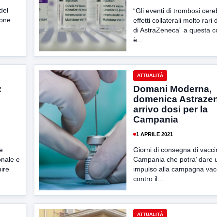
del
“Gli eventi di trombosi cer
sone
effetti collaterali molto rari
di AstraZeneca” a questa c
è...
ATTUALITÀ
:
Domani Moderna,
domenica Astrazen
arrivo dosi per la
Campania
1 APRILE 2021
e
Giorni di consegna di vaccin
onale e
Campania che potra’ dare u
nire
impulso alla campagna vac
contro il...
ATTUALITÀ