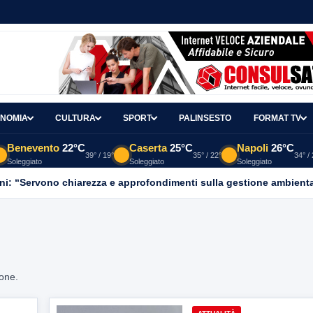
NOMIA
CULTURA
SPORT
PALINSESTO
FORMAT TV
Benevento
22°C
Caserta
25°C
Napoli
26°C
39° / 19°
35° / 22°
34° /
Soleggiato
Soleggiato
Soleggiato
ni: “Servono chiarezza e approfondimenti sulla gestione ambient
ione.