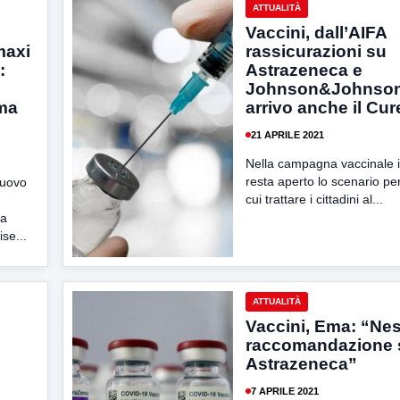
ATTUALITÀ
Vaccini, dall’AIFA
maxi
rassicurazioni su
:
Astrazeneca e
Johnson&Johnson.
ima
arrivo anche il Cu
21 APRILE 2021
Nella campagna vaccinale i
resta aperto lo scenario per
nuovo
cui trattare i cittadini al...
ra
ise...
ATTUALITÀ
Vaccini, Ema: “Ne
raccomandazione 
Astrazeneca”
7 APRILE 2021