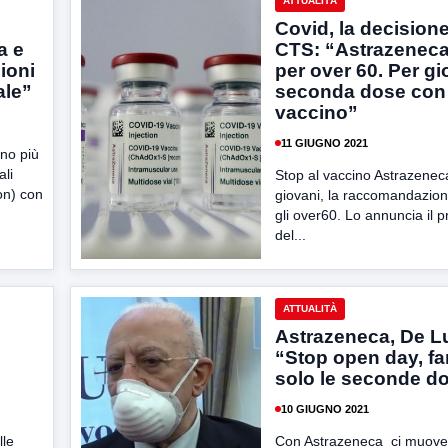
ATTUALITÀ
Covid, la decisione
a e
CTS: “Astrazeneca
ioni
per over 60. Per gi
ale”
seconda dose con 
vaccino”
11 GIUGNO 2021
no più
ali
Stop al vaccino Astrazenec
on) con
giovani, la raccomandazion
gli over60. Lo annuncia il 
del...
ATTUALITÀ
i
Astrazeneca, De L
“Stop open day, f
solo le seconde do
10 GIUGNO 2021
lle
Con Astrazeneca ci muov