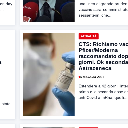
pen day
una linea di grande pruden
...
vaccino sara’ somministrato 
sessantenni che...
ATTUALITÀ
CTS: Richiamo va
Pfizer/Moderna
raccomandato dop
a
giorni. Ok second
Astrazeneca
5 MAGGIO 2021
Estendere a 42 giorni l’inter
prima e la seconda dose de
anti-Covid a mRna, quelli...
b
 stato