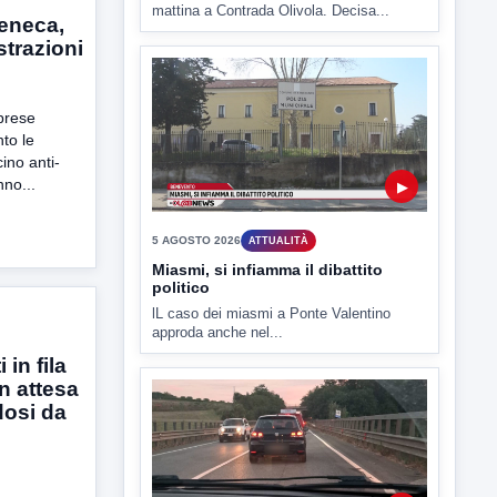
eneca,
strazioni
▶
prese
nto le
5 AGOSTO 2026
ATTUALITÀ
ino anti-
Hanon-Evo, i lavoratori dicono sì al
no...
piano industriale
L'assemblea dei lavoratori Hanon questa
mattina a Contrada Olivola. Decisa...
in fila
n attesa
 dosi da
▶
5 AGOSTO 2026
ATTUALITÀ
Miasmi, si infiamma il dibattito