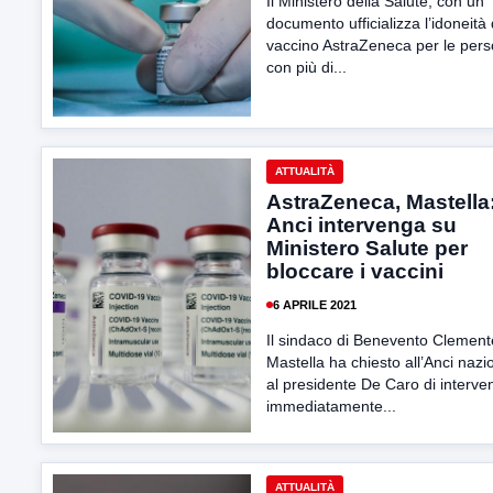
Il Ministero della Salute, con un
documento ufficializza l’idoneità 
vaccino AstraZeneca per le per
con più di...
ATTUALITÀ
AstraZeneca, Mastella
Anci intervenga su
Ministero Salute per
bloccare i vaccini
6 APRILE 2021
Il sindaco di Benevento Clement
Mastella ha chiesto all’Anci nazi
al presidente De Caro di interve
immediatamente...
ATTUALITÀ