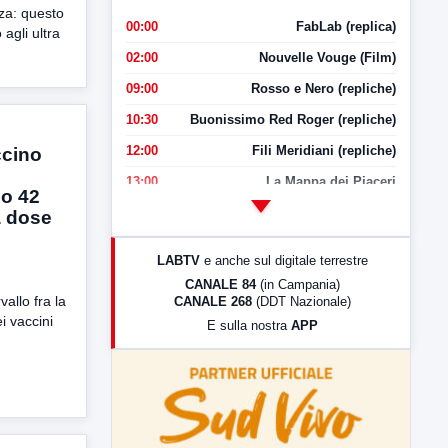
za: questo
00:00
FabLab (replica)
agli ultra
02:00
Nouvelle Vouge (Film)
09:00
Rosso e Nero (repliche)
10:30
Buonissimo Red Roger (repliche)
12:00
Fili Meridiani (repliche)
ccino
13:00
La Mappa dei Piaceri
o 42
14:00
LabNews
a dose
17:00
LabNews (replica)
LABTV
e anche sul digitale terrestre
18:30
Di Faccia e di Profilo (repliche)
CANALE 84
(in Campania)
vallo fra la
CANALE 268
(DDT Nazionale)
19:30
LabNews (Diretta)
i vaccini
E sulla nostra
APP
21:00
Free Sport
23:00
LabNews (replica)