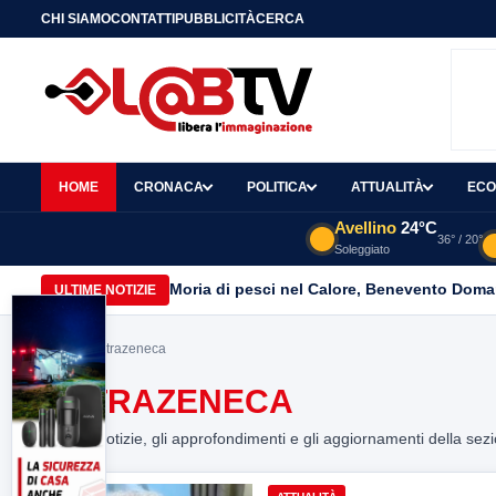
CHI SIAMO
CONTATTI
PUBBLICITÀ
CERCA
HOME
CRONACA
POLITICA
ATTUALITÀ
ECO
Avellino
24°C
36° / 20°
Soleggiato
Moria di pesci nel Calore, Benevento Doma
ULTIME NOTIZIE
Home
> astrazeneca
ASTRAZENECA
Tutte le notizie, gli approfondimenti e gli aggiornamenti della sez