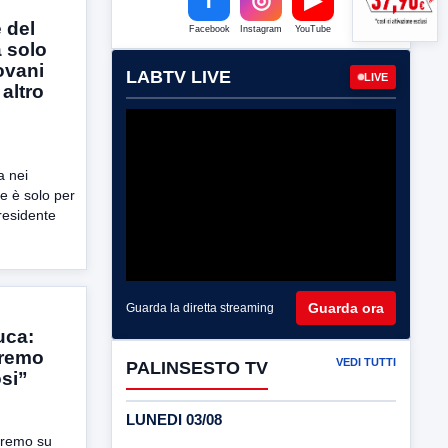
 del
Facebook
Instagram
YouTube
 solo
ovani
LABTV LIVE
LIVE
altro
a nei
e è solo per
presidente
Guarda ora
Guarda la diretta streaming
uca:
aremo
VEDI TUTTI
PALINSESTO TV
si”
LUNEDI 03/08
eremo su