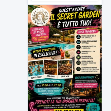
▶
5 AGOSTO 2026
ATTUALITÀ
Sannio acque nelle mani di ACEA
Sannio Acque prende forma: costituita
ufficialmente la società per la...