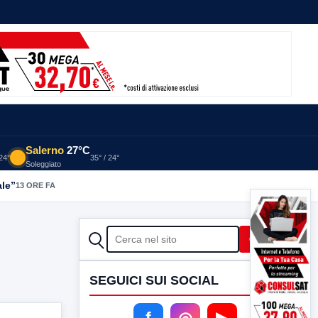
Salerno
27°C
 24°
35° / 24°
Soleggiato
ale”
13 ORE FA
CERCA
Cerca
SEGUICI SUI SOCIAL
f
◎
▶