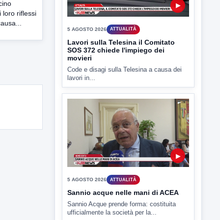
cino
politico
loro riflessi
lL caso dei miasmi a Ponte Valentino
causa...
approda anche nel...
▶
5 AGOSTO 2026
ATTUALITÀ
Lavori sulla Telesina il Comitato
SOS 372 chiede l'impiego dei
movieri
Code e disagi sulla Telesina a causa dei
lavori in...