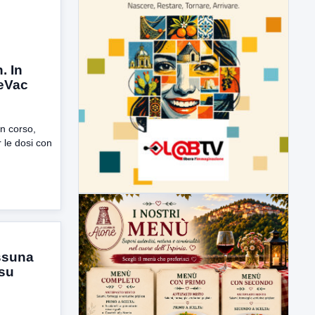
 In
reVac
n corso,
 le dosi con
ssuna
su