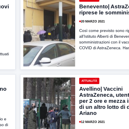
uovi
Benevento| AstraZ
riprese le sommini
20 MARZO 2021
Così come previsto sono ri
all’Istituto Alberti di Beneve
somministrazioni con il vacc
COVID di AstraZeneca. Han
ttuati
ATTUALITÀ
ano
Avellino| Vaccini
AstraZeneca, utenti 
per 2 ore e mezza i
di un altro lotto di
Ariano
io e
12 MARZO 2021
so di