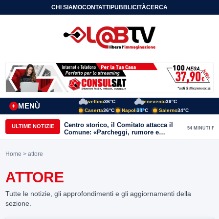
CHI SIAMO
CONTATTI
PUBBLICITÀ
CERCA
Avellino
36°C
Benevento
39°C
MENÙ
+
Caserta
36°C
Napoli
34°C
Salerno
34°C
Centro storico, il Comitato attacca il
ULTIME NOTIZIE
54 MINUTI FA
Comune: «Parcheggi, rumore e
degrado, servono risposte immediate»
Home
> attore
ATTORE
Tutte le notizie, gli approfondimenti e gli aggiornamenti della
sezione.