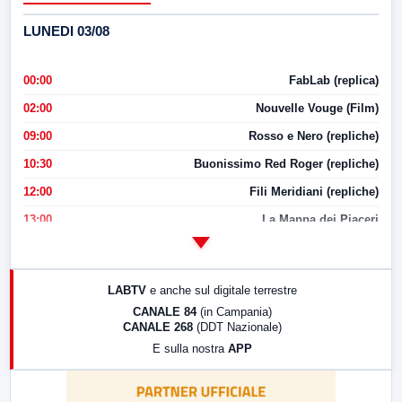
LUNEDI 03/08
00:00
FabLab (replica)
02:00
Nouvelle Vouge (Film)
09:00
Rosso e Nero (repliche)
10:30
Buonissimo Red Roger (repliche)
12:00
Fili Meridiani (repliche)
13:00
La Mappa dei Piaceri
14:00
LabNews
17:00
LabNews (replica)
LABTV
e anche sul digitale terrestre
18:30
Di Faccia e di Profilo (repliche)
CANALE 84
(in Campania)
CANALE 268
(DDT Nazionale)
19:30
LabNews (Diretta)
E sulla nostra
APP
21:00
Free Sport
23:00
LabNews (replica)