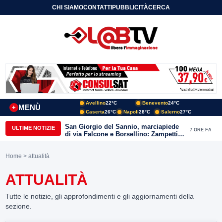
CHI SIAMO
CONTATTI
PUBBLICITÀ
CERCA
Avellino
22°C
Benevento
24°C
MENÙ
+
Caserta
26°C
Napoli
28°C
Salerno
27°C
San Giorgio del Sannio, marciapiede
ULTIME NOTIZIE
7 ORE FA
di via Falcone e Borsellino: Zampetti e
Lombardi replicano alle polemiche
Home
> attualità
ATTUALITÀ
Tutte le notizie, gli approfondimenti e gli aggiornamenti della
sezione.