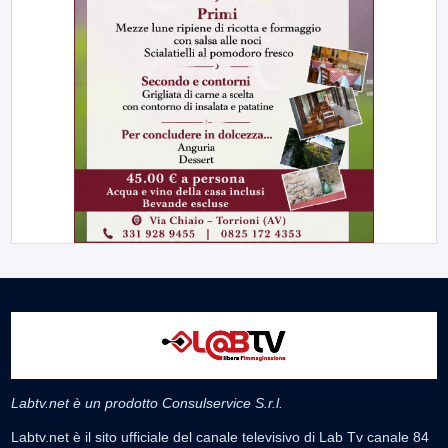
Labtv.net è un prodotto Consulservice S.r.l.
Labtv.net è il sito ufficiale del canale televisivo di Lab Tv canale 84