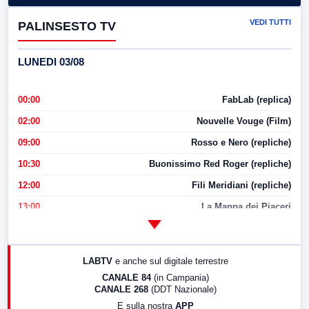
VEDI TUTTI
PALINSESTO TV
LUNEDI 03/08
00:00
FabLab (replica)
02:00
Nouvelle Vouge (Film)
09:00
Rosso e Nero (repliche)
10:30
Buonissimo Red Roger (repliche)
12:00
Fili Meridiani (repliche)
13:00
La Mappa dei Piaceri
14:00
LabNews
17:00
LabNews (replica)
LABTV
e anche sul digitale terrestre
18:30
Di Faccia e di Profilo (repliche)
CANALE 84
(in Campania)
CANALE 268
(DDT Nazionale)
19:30
LabNews (Diretta)
E sulla nostra
APP