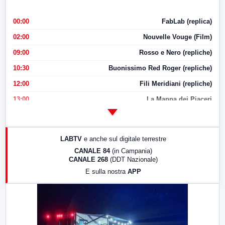
00:00
FabLab (replica)
02:00
Nouvelle Vouge (Film)
09:00
Rosso e Nero (repliche)
10:30
Buonissimo Red Roger (repliche)
12:00
Fili Meridiani (repliche)
13:00
La Mappa dei Piaceri
14:00
LabNews
17:00
LabNews (replica)
LABTV
e anche sul digitale terrestre
18:30
Di Faccia e di Profilo (repliche)
CANALE 84
(in Campania)
CANALE 268
(DDT Nazionale)
19:30
LabNews (Diretta)
E sulla nostra
APP
21:00
Free Sport
23:00
LabNews (replica)