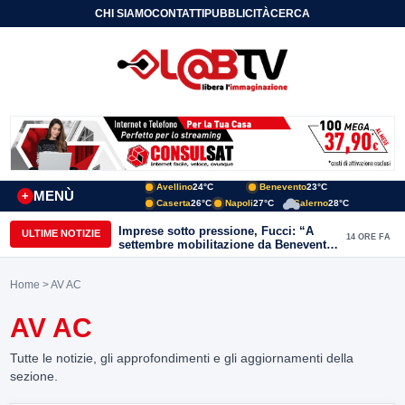
CHI SIAMO
CONTATTI
PUBBLICITÀ
CERCA
Avellino
24°C
Benevento
23°C
MENÙ
+
Caserta
26°C
Napoli
27°C
Salerno
28°C
Imprese sotto pressione, Fucci: “A
ULTIME NOTIZIE
14 ORE FA
settembre mobilitazione da Benevento
e Avellino”
Home
> AV AC
AV AC
Tutte le notizie, gli approfondimenti e gli aggiornamenti della
sezione.