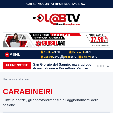
CHI SIAMO
CONTATTI
PUBBLICITÀ
CERCA
Avellino
20°C
Benevento
18°C
MENÙ
+
Caserta
23°C
Napoli
26°C
Salerno
26°C
San Giorgio del Sannio, marciapiede
ULTIME NOTIZIE
13 ORE FA
di via Falcone e Borsellino: Zampetti e
Lombardi replicano alle polemiche
Home
> carabineiri
CARABINEIRI
Tutte le notizie, gli approfondimenti e gli aggiornamenti della
sezione.