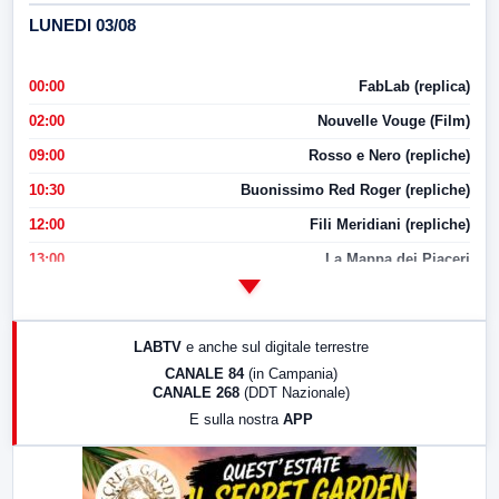
LUNEDI 03/08
00:00
FabLab (replica)
02:00
Nouvelle Vouge (Film)
09:00
Rosso e Nero (repliche)
10:30
Buonissimo Red Roger (repliche)
12:00
Fili Meridiani (repliche)
13:00
La Mappa dei Piaceri
14:00
LabNews
17:00
LabNews (replica)
LABTV
e anche sul digitale terrestre
18:30
Di Faccia e di Profilo (repliche)
CANALE 84
(in Campania)
CANALE 268
(DDT Nazionale)
19:30
LabNews (Diretta)
E sulla nostra
APP
21:00
Free Sport
23:00
LabNews (replica)