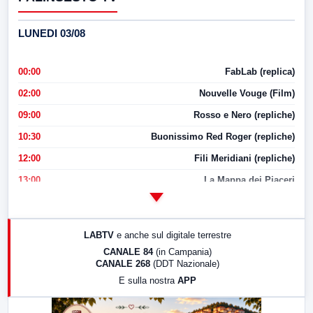
LUNEDI 03/08
00:00
FabLab (replica)
02:00
Nouvelle Vouge (Film)
09:00
Rosso e Nero (repliche)
10:30
Buonissimo Red Roger (repliche)
12:00
Fili Meridiani (repliche)
13:00
La Mappa dei Piaceri
14:00
LabNews
17:00
LabNews (replica)
LABTV
e anche sul digitale terrestre
18:30
Di Faccia e di Profilo (repliche)
CANALE 84
(in Campania)
CANALE 268
(DDT Nazionale)
19:30
LabNews (Diretta)
E sulla nostra
APP
21:00
Free Sport
23:00
LabNews (replica)