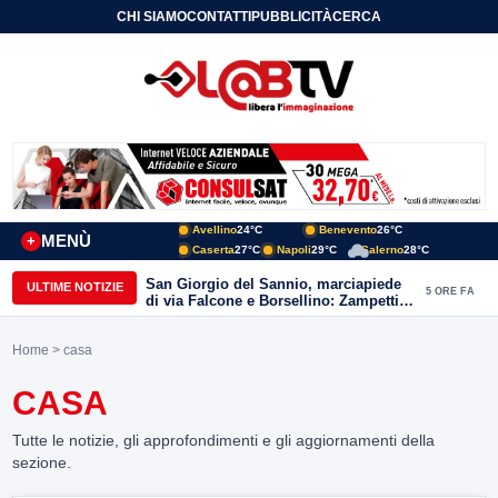
CHI SIAMO
CONTATTI
PUBBLICITÀ
CERCA
Avellino
24°C
Benevento
26°C
MENÙ
+
Caserta
27°C
Napoli
29°C
Salerno
28°C
San Giorgio del Sannio, marciapiede
ULTIME NOTIZIE
5 ORE FA
di via Falcone e Borsellino: Zampetti e
Lombardi replicano alle polemiche
Home
> casa
CASA
Tutte le notizie, gli approfondimenti e gli aggiornamenti della
sezione.