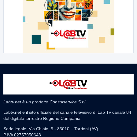
Labtv.net è un prodotto Consulservice S.r.l.
Labtv.net è il sito ufficiale del canale televisivo di Lab Tv canale 84
del digitale terrestre Regione Campania
Sede legale: Via Chiaio, 5 - 83010 – Torrioni (AV)
P.IVA 02757950643