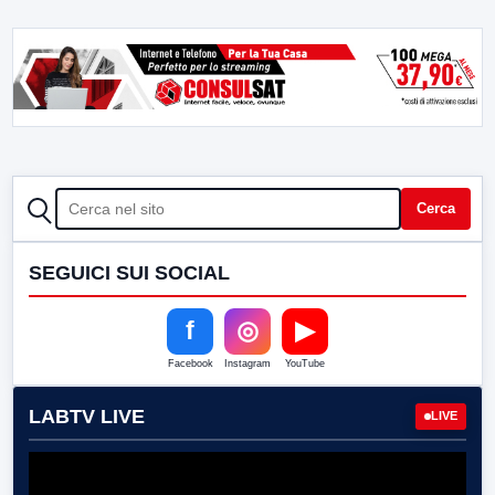
CERCA
Cerca
SEGUICI SUI SOCIAL
f
◎
▶
Facebook
Instagram
YouTube
LABTV LIVE
LIVE