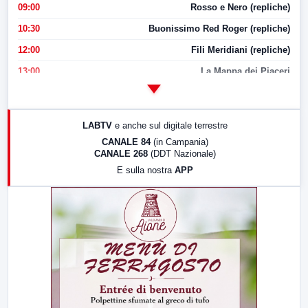
09:00
Rosso e Nero (repliche)
10:30
Buonissimo Red Roger (repliche)
12:00
Fili Meridiani (repliche)
13:00
La Mappa dei Piaceri
14:00
LabNews
17:00
LabNews (replica)
LABTV
e anche sul digitale terrestre
18:30
Di Faccia e di Profilo (repliche)
CANALE 84
(in Campania)
CANALE 268
(DDT Nazionale)
19:30
LabNews (Diretta)
E sulla nostra
APP
21:00
Free Sport
23:00
LabNews (replica)