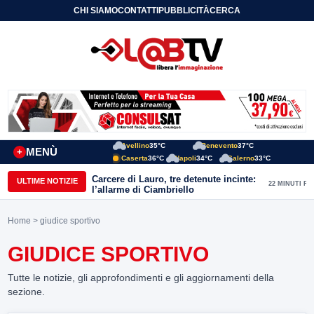
CHI SIAMO
CONTATTI
PUBBLICITÀ
CERCA
Avellino
35°C
Benevento
37°C
MENÙ
+
Caserta
36°C
Napoli
34°C
Salerno
33°C
Carcere di Lauro, tre detenute incinte:
ULTIME NOTIZIE
22 MINUTI FA
l’allarme di Ciambriello
Home
> giudice sportivo
GIUDICE SPORTIVO
Tutte le notizie, gli approfondimenti e gli aggiornamenti della
sezione.