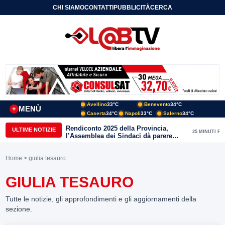
CHI SIAMO
CONTATTI
PUBBLICITÀ
CERCA
Avellino
33°C
Benevento
34°C
MENÙ
+
Caserta
34°C
Napoli
33°C
Salerno
34°C
Rendiconto 2025 della Provincia,
ULTIME NOTIZIE
25 MINUTI FA
l’Assemblea dei Sindaci dà parere
favorevole all’unanimità
Home
> giulia tesauro
GIULIA TESAURO
Tutte le notizie, gli approfondimenti e gli aggiornamenti della
sezione.