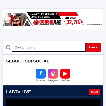
CERCA
Cerca
SEGUICI SUI SOCIAL
f
◎
▶
Facebook
Instagram
YouTube
LABTV LIVE
LIVE