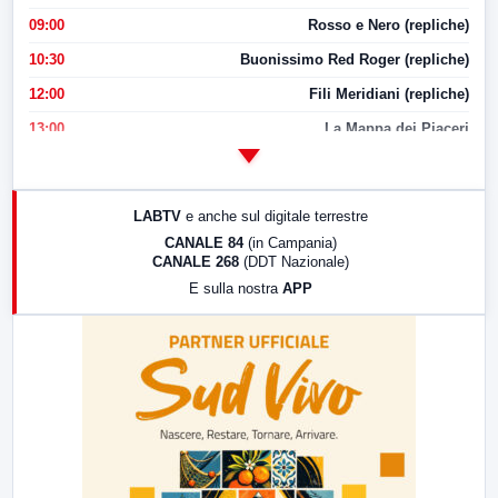
09:00
Rosso e Nero (repliche)
10:30
Buonissimo Red Roger (repliche)
12:00
Fili Meridiani (repliche)
13:00
La Mappa dei Piaceri
14:00
LabNews
17:00
LabNews (replica)
LABTV
e anche sul digitale terrestre
18:30
Di Faccia e di Profilo (repliche)
CANALE 84
(in Campania)
CANALE 268
(DDT Nazionale)
19:30
LabNews (Diretta)
E sulla nostra
APP
21:00
Free Sport
23:00
LabNews (replica)