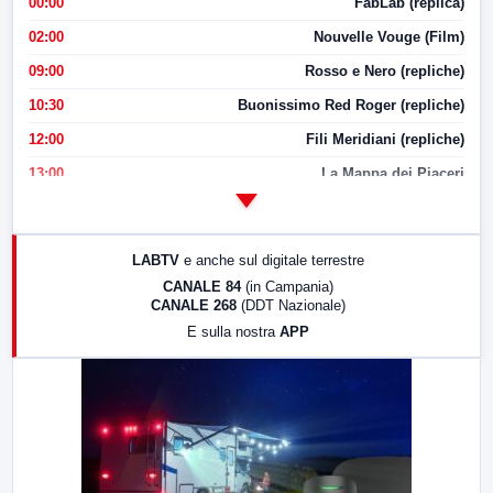
00:00
FabLab (replica)
02:00
Nouvelle Vouge (Film)
09:00
Rosso e Nero (repliche)
10:30
Buonissimo Red Roger (repliche)
12:00
Fili Meridiani (repliche)
13:00
La Mappa dei Piaceri
14:00
LabNews
17:00
LabNews (replica)
LABTV
e anche sul digitale terrestre
18:30
Di Faccia e di Profilo (repliche)
CANALE 84
(in Campania)
CANALE 268
(DDT Nazionale)
19:30
LabNews (Diretta)
E sulla nostra
APP
21:00
Free Sport
23:00
LabNews (replica)