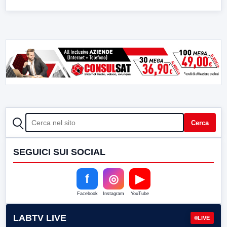
CERCA
Cerca
SEGUICI SUI SOCIAL
f
◎
▶
Facebook
Instagram
YouTube
LABTV LIVE
LIVE