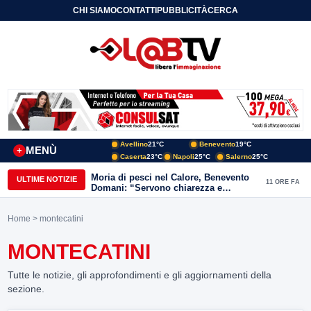
CHI SIAMO
CONTATTI
PUBBLICITÀ
CERCA
Avellino
21°C
Benevento
19°C
MENÙ
+
Caserta
23°C
Napoli
25°C
Salerno
25°C
Moria di pesci nel Calore, Benevento
ULTIME NOTIZIE
11 ORE FA
Domani: “Servono chiarezza e
approfondimenti sulla gestione
ambientale”
Home
> montecatini
MONTECATINI
Tutte le notizie, gli approfondimenti e gli aggiornamenti della
sezione.