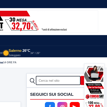
Salerno
26°C
 26°
34° / 26°
Soleggiato
he
14 ORE FA
CERCA
Cerca
SEGUICI SUI SOCIAL
f
◎
▶