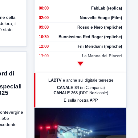
00:00
FabLab (replica)
one della
02:00
Nouvelle Vouge (Film)
elora, il
09:00
Rosso e Nero (repliche)
è stato
10:30
Buonissimo Red Roger (repliche)
12:00
Fili Meridiani (repliche)
13:00
La Mappa dei Piaceri
14:00
LabNews
rd di
17:00
LabNews (replica)
LABTV
e anche sul digitale terrestre
18:30
Di Faccia e di Profilo (repliche)
speciali
CANALE 84
(in Campania)
025
CANALE 268
(DDT Nazionale)
19:30
LabNews (Diretta)
E sulla nostra
APP
21:00
Free Sport
Montevergine
23:00
LabNews (replica)
7.505
recedente