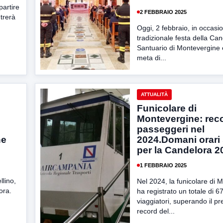
artire
2 FEBBRAIO 2025
trerà
Oggi, 2 febbraio, in occasi
tradizionale festa della Cand
Santuario di Montevergine 
meta di...
ATTUALITÀ
Funicolare di
Montevergine: reco
passeggeri nel
ne
2024.Domani orari 
per la Candelora 2
1 FEBBRAIO 2025
llino,
Nel 2024, la funicolare di 
ora.
ha registrato un totale di 6
viaggiatori, superando il p
record del...