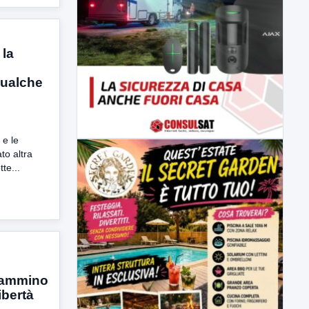
 la
qualche
 e le
to altra
te...
cammino
ibertà