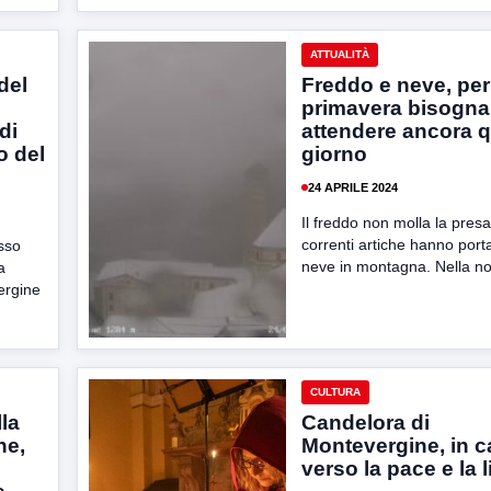
ATTUALITÀ
del
Freddo e neve, per
primavera bisogna
di
attendere ancora 
o del
giorno
24 APRILE 2024
Il freddo non molla la presa
correnti artiche hanno porta
esso
neve in montagna. Nella not
a
ergine
CULTURA
la
Candelora di
ne,
Montevergine, in 
verso la pace e la l