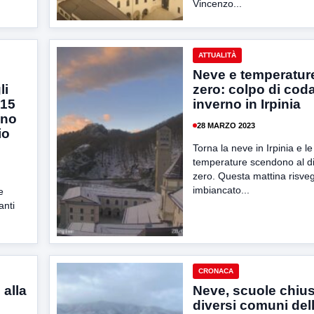
Vincenzo...
ATTUALITÀ
Neve e temperatur
li
zero: colpo di coda
 15
inverno in Irpinia
ino
28 MARZO 2023
io
Torna la neve in Irpinia e le
temperature scendono al di 
zero. Questa mattina risveg
imbiancato...
e
anti
CRONACA
 alla
Neve, scuole chius
diversi comuni dell