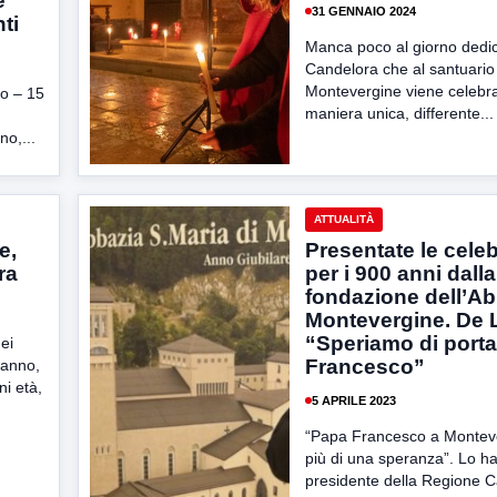
e
31 GENNAIO 2024
ti
Manca poco al giorno dedic
Candelora che al santuario
Montevergine viene celebra
o – 15
maniera unica, differente...
no,...
ATTUALITÀ
e,
Presentate le cele
ra
per i 900 anni dalla
fondazione dell’Ab
Montevergine. De 
“Speriamo di port
ei
Francesco”
’anno,
ni età,
5 APRILE 2023
“Papa Francesco a Montev
più di una speranza”. Lo ha 
presidente della Regione 