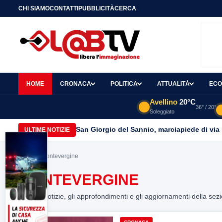
CHI SIAMO
CONTATTI
PUBBLICITÀ
CERCA
HOME
CRONACA
POLITICA
ATTUALITÀ
ECO
Avellino
20°C
36° / 20°
Soleggiato
San Giorgio del Sannio, marciapiede di via
ULTIME NOTIZIE
Home
> montevergine
MONTEVERGINE
Tutte le notizie, gli approfondimenti e gli aggiornamenti della sez