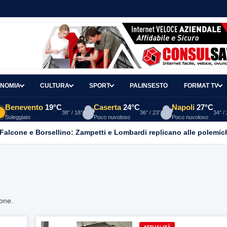
NOMIA
CULTURA
SPORT
PALINSESTO
FORMAT TV
Benevento
19°C
Caserta
24°C
Napoli
27°C
38° / 18°
36° / 23°
34° /
Soleggiato
Poco nuvoloso
Poco nuvoloso
 Falcone e Borsellino: Zampetti e Lombardi replicano alle polemic
ione.