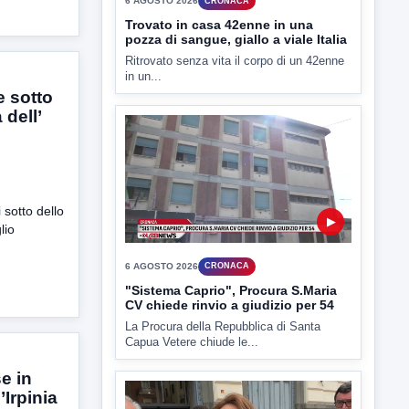
6 AGOSTO 2026
CRONACA
Trovato in casa 42enne in una
pozza di sangue, giallo a viale Italia
Ritrovato senza vita il corpo di un 42enne
in un...
e sotto
 dell’
sotto dello
▶
lio
6 AGOSTO 2026
CRONACA
"Sistema Caprio", Procura S.Maria
CV chiede rinvio a giudizio per 54
La Procura della Repubblica di Santa
Capua Vetere chiude le...
e in
’Irpinia