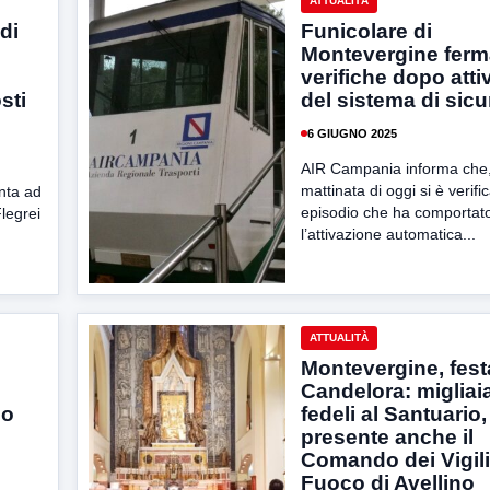
ATTUALITÀ
di
Funicolare di
Montevergine ferm
verifiche dopo att
sti
del sistema di sic
6 GIUGNO 2025
AIR Campania informa che,
mattinata di oggi si è verifi
nta ad
episodio che ha comportat
Flegrei
l’attivazione automatica...
ATTUALITÀ
Montevergine, fest
Candelora: migliaia
io
fedeli al Santuario,
presente anche il
Comando dei Vigili
Fuoco di Avellino