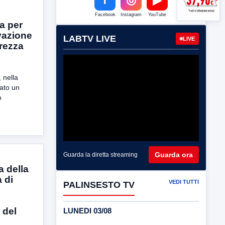
Facebook
Instagram
YouTube
a per
ivazione
LABTV LIVE
LIVE
urezza
 nella
cato un
o
Guarda ora
Guarda la diretta streaming
a della
 di
VEDI TUTTI
PALINSESTO TV
 del
LUNEDI 03/08