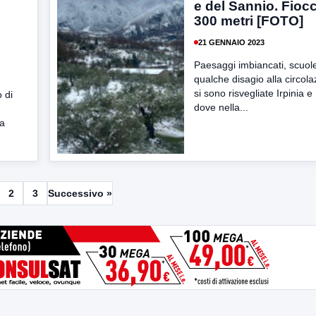
.
e del Sannio. Fiocc
300 metri [FOTO]
21 GENNAIO 2023
Paesaggi imbiancati, scuol
qualche disagio alla circol
si sono risvegliate Irpinia e
 di
dove nella...
la
2
3
Successivo »