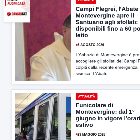
CRONACA
Campi Flegrei, l’Abate 
Montevergine apre il
Santuario agli sfollati:
disponibili fino a 60 po
letto
3 AGOSTO 2026
L’Abbazia di Montevergine è pro
accogliere gli sfollati dei Campi 
colpiti dalla recente emergenza
sismica. L’Abate...
ATTUALITÀ
Funicolare di
Montevergine: dal 1°
giugno in vigore l’orar
estivo
29 MAGGIO 2025