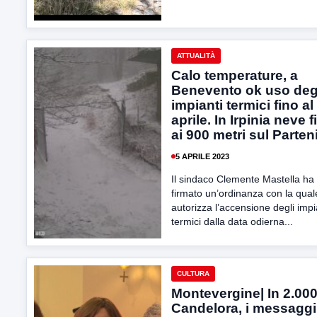
ATTUALITÀ
Calo temperature, a
Benevento ok uso deg
impianti termici fino al
aprile. In Irpinia neve f
ai 900 metri sul Parten
5 APRILE 2023
Il sindaco Clemente Mastella ha
firmato un’ordinanza con la qual
autorizza l’accensione degli impi
termici dalla data odierna...
CULTURA
Montevergine| In 2.000
Candelora, i messaggi