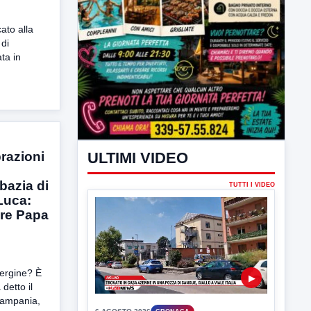
ato alla
 di
ta in
ULTIMI VIDEO
brazioni
bazia di
TUTTI I VIDEO
Luca:
are Papa
ergine? È
▶
detto il
Campania,