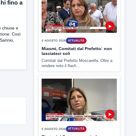
hi fino a
▶
e chiuse e
azione. Così
 Sannio,
6 AGOSTO 2026
ATTUALITÀ
Miasmi, Comitati dal Prefetto: non
lasciateci soli
Comitati dal Prefetto Moscarella. Oltre a
rendere noto il flash...
▶
6 AGOSTO 2026
ATTUALITÀ