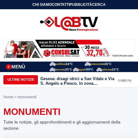
CHI SIAMO
CONTATTI
PUBBLICITÀ
CERCA
Avellino
34°C
Benevento
36°C
MENÙ
+
Caserta
35°C
Napoli
33°C
Salerno
33°C
Gesesa: disagi idrici a San Vitale e Via
ULTIME NOTIZIE
3 ORE FA
S. Angelo a Piesco. In zona
posizionata l’autobotte
Home
> monumenti
MONUMENTI
Tutte le notizie, gli approfondimenti e gli aggiornamenti della
sezione.