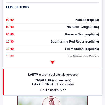
LUNEDI 03/08
00:00
FabLab (replica)
02:00
Nouvelle Vouge (Film)
09:00
Rosso e Nero (repliche)
10:30
Buonissimo Red Roger (repliche)
12:00
Fili Meridiani (repliche)
13:00
La Mappa dei Piaceri
14:00
LabNews
17:00
LabNews (replica)
LABTV
e anche sul digitale terrestre
18:30
Di Faccia e di Profilo (repliche)
CANALE 84
(in Campania)
CANALE 268
(DDT Nazionale)
19:30
LabNews (Diretta)
E sulla nostra
APP
21:00
Free Sport
23:00
LabNews (replica)