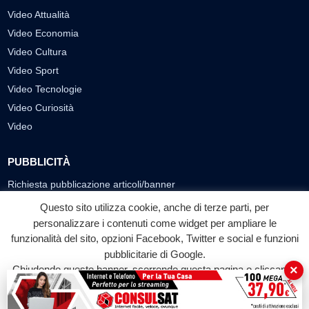
Video Attualità
Video Economia
Video Cultura
Video Sport
Video Tecnologie
Video Curiosità
Video
PUBBLICITÀ
Richiesta pubblicazione articoli/banner
Questo sito utilizza cookie, anche di terze parti, per
SEGUICI SUI SOCIAL
personalizzare i contenuti come widget per ampliare le
f
◎
▶
funzionalità del sito, opzioni Facebook, Twitter e social e funzioni
pubblicitarie di Google.
Facebook
Instagram
YouTube
×
Chiudendo questo banner, scorrendo questa pagina o cliccando
su qualunque suo elemento acconsenti all'uso dei cookie.
© 2026 LABTV - Tutti i diritti riservati
Accetta