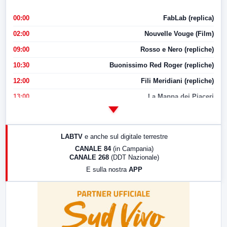
00:00
FabLab (replica)
02:00
Nouvelle Vouge (Film)
09:00
Rosso e Nero (repliche)
10:30
Buonissimo Red Roger (repliche)
12:00
Fili Meridiani (repliche)
13:00
La Mappa dei Piaceri
14:00
LabNews
17:00
LabNews (replica)
LABTV
e anche sul digitale terrestre
18:30
Di Faccia e di Profilo (repliche)
CANALE 84
(in Campania)
CANALE 268
(DDT Nazionale)
19:30
LabNews (Diretta)
E sulla nostra
APP
21:00
Free Sport
23:00
LabNews (replica)