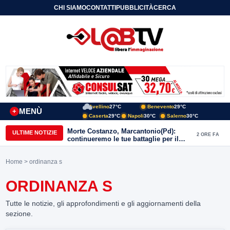
CHI SIAMO
CONTATTI
PUBBLICITÀ
CERCA
Avellino
27°C
Benevento
29°C
MENÙ
+
Caserta
29°C
Napoli
30°C
Salerno
30°C
Morte Costanzo, Marcantonio(Pd):
ULTIME NOTIZIE
2 ORE FA
continueremo le tue battaglie per il
Sannio
Home
> ordinanza s
ORDINANZA S
Tutte le notizie, gli approfondimenti e gli aggiornamenti della
sezione.