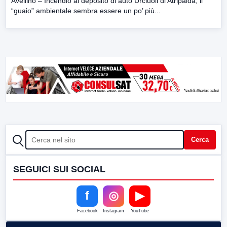
Avellino – Incendio al deposito di auto Urciuoli di Atripalda, il
“guaio” ambientale sembra essere un po’ più...
CERCA
Cerca
SEGUICI SUI SOCIAL
f
◎
▶
Facebook
Instagram
YouTube