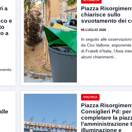
ATTUALITÀ
ri a
Piazza Risorgiment
chiarisce sullo
sco e
svuotamento dei ce
to
6 LUGLIO 2026
o a
In seguito alle osservazion
da Ciro Vallone, esponente 
di Fratelli d’Italia, l’Asia in
alcuni chiarimenti...
evento
POLITICA
Piazza Risorgiment
lle
Consiglieri Pd: per
completare la piaz
l’amministrazione t
illuminazione e