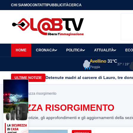
CHI SIAMO
CONTATTI
PUBBLICITÀ
CERCA
HOME
CRONACA
POLITICA
ATTUALITÀ
ECO
Avellino
31°C
37° / 19°
Pioggia
Detenute madri al carcere di Lauro, tre don
ULTIME NOTIZIE
Home
> piazza risorgimento
PIAZZA RISORGIMENTO
Tutte le notizie, gli approfondimenti e gli aggiornamenti della sez