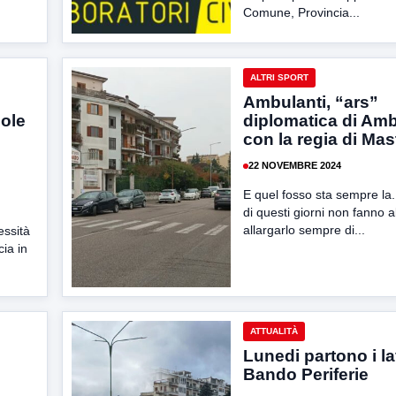
Comune, Provincia...
ALTRI SPORT
Ambulanti, “ars”
ole
diplomatica di Am
con la regia di Mas
22 NOVEMBRE 2024
E quel fosso sta sempre la
di questi giorni non fanno a
allargarlo sempre di...
essità
cia in
ATTUALITÀ
Lunedi partono i la
Bando Periferie