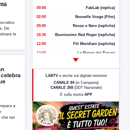
ttà
00:00
FabLab (replica)
02:00
Nouvelle Vouge (Film)
mocratico
09:00
Rosso e Nero (repliche)
e, De
olmare le
10:30
Buonissimo Red Roger (repliche)
12:00
Fili Meridiani (repliche)
13:00
La Mappa dei Piaceri
14:00
LabNews
an
17:00
LabNews (replica)
 celebra
LABTV
e anche sul digitale terrestre
18:30
Di Faccia e di Profilo (repliche)
due
CANALE 84
(in Campania)
CANALE 268
(DDT Nazionale)
19:30
LabNews (Diretta)
E sulla nostra
APP
21:00
Free Sport
prepara a
23:00
LabNews (replica)
n
 che nei