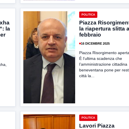
POLITICA
ixha
Piazza Risorgiment
: la
la riapertura slitta 
per
febbraio
16 DICEMBRE 2025
Piazza Risorgimento aperta
È l’ultima scadenza che
l’amministrazione cittadina
xha,
beneventana pone per restit
d
città la...
POLITICA
Lavori Piazza