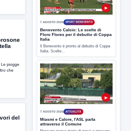
Il Benevento è pronto al debutto di Coppa
Italia. Scelte...
brosone
tella
▶
. Le piogge
7 AGOSTO 2026
ATTUALITÀ
ltro che
Miasmi e Calore, l'ASL parla
attraverso il Comune
Nessuna nuova moria di pesci e nessuna
criticità igienico-sanitaria nel...
vori del