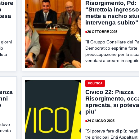
ntiere
Risorgimento, Pd:
o
“Strettoia ingresso 
ttesa
mette a rischio stud
intervenga subito”
26 OTTOBRE 2025
 giorni
“Il Gruppo Consiliare del Pa
io
Democratico esprime forte
luta
preoccupazione per la situ
venutasi a creare in seguito 
POLITICA
senza
Civico 22: Piazza
nni
Risorgimento, occ
o
sprecata, si poteva
piu’
24 GIUGNO 2025
 dove
rovato
“Si poteva fare di più: negli 
tre principali Enti Appaltanti