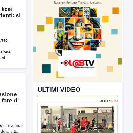
licei
enti: si
rtito
ULTIMI VIDEO
azione
TUTTI I VIDEO
ai...
asione
▶
 fare di
7 AGOSTO 2026
SPORT BENEVENTO
Benevento Calcio: Le scelte di
Floro Flores per il debutto di Coppa
ultimi anni, i
Italia
 della città –