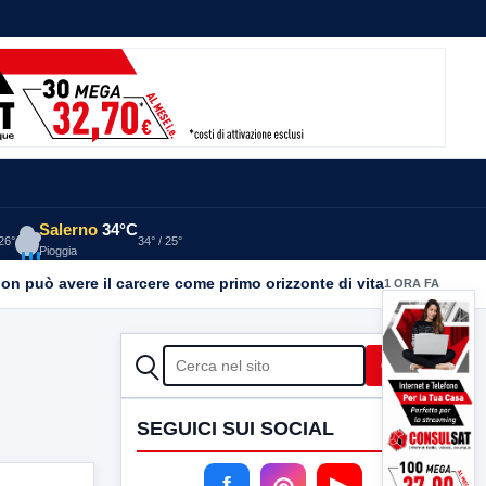
Salerno
34°C
 26°
34° / 25°
Pioggia
on può avere il carcere come primo orizzonte di vita
1 ORA FA
CERCA
Cerca
SEGUICI SUI SOCIAL
f
◎
▶