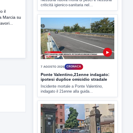
▶
o il
a Marcia su
avori...
7 AGOSTO 2026
CRONACA
Ponte Valentino,21enne indagato:
ipotesi duplice omicidio stradale
Incidente mortale a Ponte Valentino,
indagato il 21enne alla guida...
▶
7 AGOSTO 2026
CRONACA
Malore o aggressione? Sarà
l'autopsia a chiarire il giallo di Villa
Adriana
Sarà affidato con ogni probabilità all'inizio