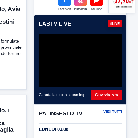
o, Asia
Facebook
Instagram
YouTube
stini
LABTV LIVE
LIVE
i formulate
provinciale
tende fornire
Guarda ora
Guarda la diretta streaming
o, i
VEDI TUTTI
PALINSESTO TV
za
aglia
LUNEDI 03/08