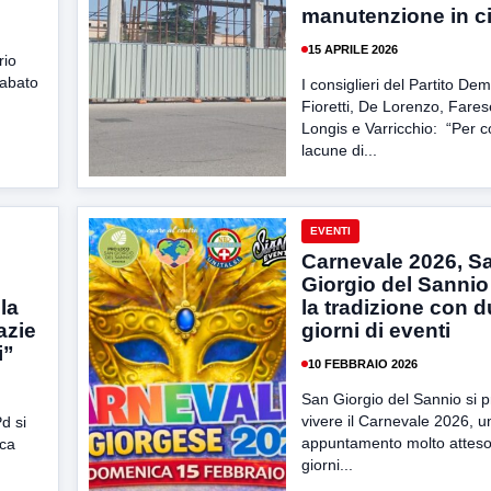
manutenzione in ci
15 APRILE 2026
rio
sabato
I consiglieri del Partito De
Fioretti, De Lorenzo, Fares
Longis e Varricchio: “Per c
lacune di...
EVENTI
Carnevale 2026, S
Giorgio del Sannio
la
la tradizione con 
azie
giorni di eventi
i”
10 FEBBRAIO 2026
San Giorgio del Sannio si 
vivere il Carnevale 2026, u
d si
appuntamento molto atteso
ica
giorni...