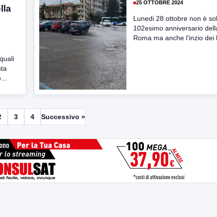
25 OTTOBRE 2024
lla
Lunedi 28 ottobre non è sol
102esimo anniversario dell
Roma ma anche l’inzio dei l
quali
nta
...
2
3
4
Successivo »