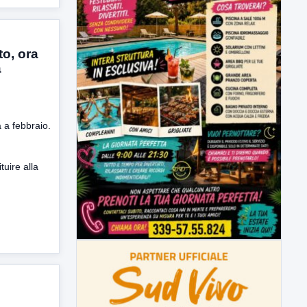
o, ora
a
 a febbraio.
uire alla