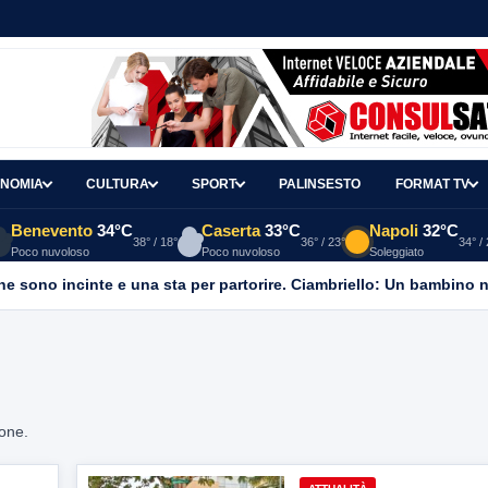
NOMIA
CULTURA
SPORT
PALINSESTO
FORMAT TV
Benevento
34°C
Caserta
33°C
Napoli
32°C
38° / 18°
36° / 23°
34° /
Poco nuvoloso
Poco nuvoloso
Soleggiato
ne sono incinte e una sta per partorire. Ciambriello: Un bambino n
ione.