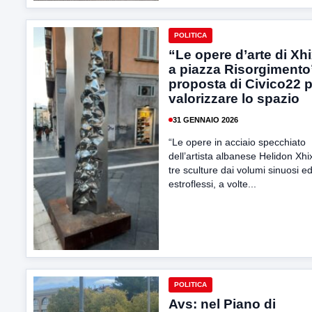
POLITICA
“Le opere d’arte di Xh
a piazza Risorgimento”
proposta di Civico22 
valorizzare lo spazio
31 GENNAIO 2026
“Le opere in acciaio specchiato
dell’artista albanese Helidon Xhi
tre sculture dai volumi sinuosi e
estroflessi, a volte...
POLITICA
Avs: nel Piano di