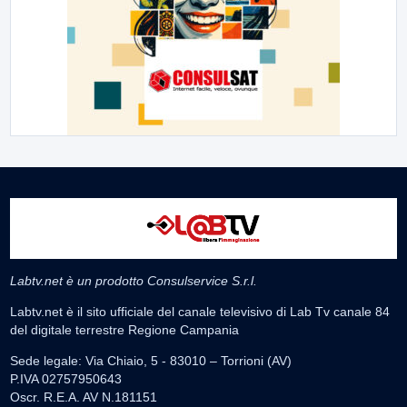
Labtv.net è un prodotto Consulservice S.r.l.
Labtv.net è il sito ufficiale del canale televisivo di Lab Tv canale 84
del digitale terrestre Regione Campania
Sede legale: Via Chiaio, 5 - 83010 – Torrioni (AV)
P.IVA 02757950643
Oscr. R.E.A. AV N.181151