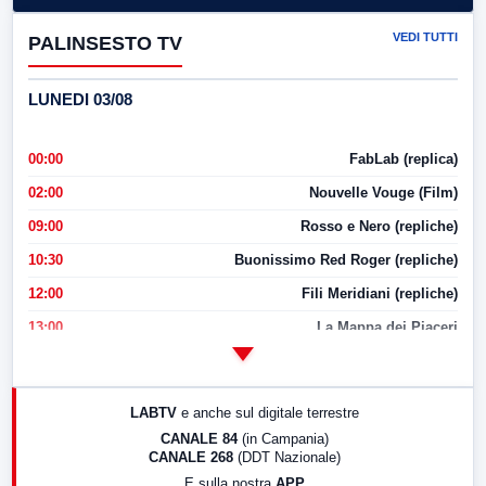
VEDI TUTTI
PALINSESTO TV
LUNEDI 03/08
00:00
FabLab (replica)
02:00
Nouvelle Vouge (Film)
09:00
Rosso e Nero (repliche)
10:30
Buonissimo Red Roger (repliche)
12:00
Fili Meridiani (repliche)
13:00
La Mappa dei Piaceri
14:00
LabNews
17:00
LabNews (replica)
LABTV
e anche sul digitale terrestre
18:30
Di Faccia e di Profilo (repliche)
CANALE 84
(in Campania)
CANALE 268
(DDT Nazionale)
19:30
LabNews (Diretta)
E sulla nostra
APP