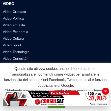
VIDEO
Video Cronaca
Video Politica
Video Attualità
Video Economia
Video Cultura
Video Sport
Video Tecnologie
Video Curiosità
Video
Questo sito utilizza cookie, anche di terze parti, per
personalizzare i contenuti come widget per ampliare le
PUBBLICITÀ
funzionalità del sito, opzioni Facebook, Twitter e social e funzioni
pubblicitarie di Google.
Richiesta pubblicazione articoli/banner
×
Chiudendo questo banner, scorrendo questa pagina o cliccando
SEGUICI SUI SOCIAL
su qualunque suo elemento acconsenti all'uso dei cookie.
Accetta
f
◎
▶