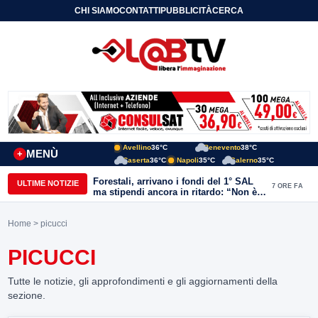
CHI SIAMO
CONTATTI
PUBBLICITÀ
CERCA
Avellino
36°C
Benevento
38°C
MENÙ
+
Caserta
36°C
Napoli
35°C
Salerno
35°C
Forestali, arrivano i fondi del 1° SAL
ULTIME NOTIZIE
7 ORE FA
ma stipendi ancora in ritardo: “Non è
più sostenibile”
Home
> picucci
PICUCCI
Tutte le notizie, gli approfondimenti e gli aggiornamenti della
sezione.