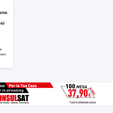
nne.
dei
i
ze
ieri