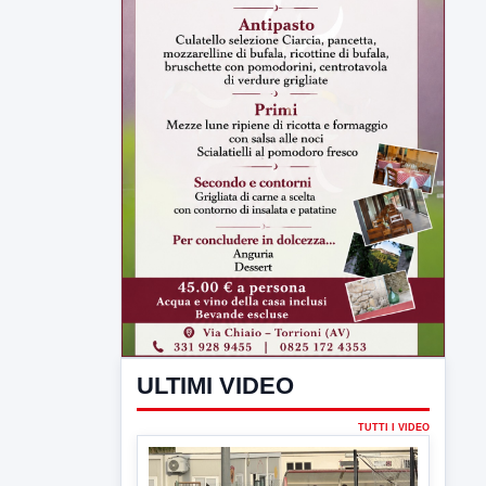
ULTIMI VIDEO
TUTTI I VIDEO
▶
7 AGOSTO 2026
SPORT BENEVENTO
Benevento Calcio: Le scelte di
Floro Flores per il debutto di Coppa
Italia
Il Benevento è pronto al debutto di Coppa
Italia. Scelte...