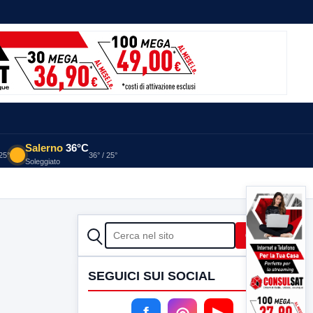
Salerno
36°C
 25°
36° / 25°
Soleggiato
CERCA
Cerca
SEGUICI SUI SOCIAL
f
◎
▶