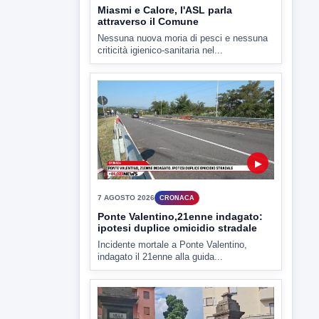
7 AGOSTO 2026
CRONACA
Ponte Valentino,21enne indagato:
ipotesi duplice omicidio stradale
Incidente mortale a Ponte Valentino,
indagato il 21enne alla guida...
▶
7 AGOSTO 2026
CRONACA
Malore o aggressione? Sarà
l'autopsia a chiarire il giallo di Villa
Adriana
Sarà affidato con ogni probabilità all'inizio
della prossima settimana l'incarico...