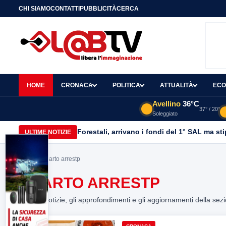
CHI SIAMO
CONTATTI
PUBBLICITÀ
CERCA
HOME
CRONACA
POLITICA
ATTUALITÀ
ECO
Avellino
36°C
37° / 20°
Soleggiato
Forestali, arrivano i fondi del 1° SAL ma st
ULTIME NOTIZIE
Home
> quarto arrestp
QUARTO ARRESTP
Tutte le notizie, gli approfondimenti e gli aggiornamenti della sez