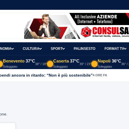
NOMIA
CULTURA
SPORT
PALINSESTO
FORMAT TV
Benevento
37°C
Caserta
37°C
Napoli
36°C
38° / 18°
39° / 23°
36° /
Soleggiato
Soleggiato
Soleggiato
ipendi ancora in ritardo: “Non è più sostenibile”
4 ORE FA
ione.