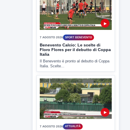
▶
7 AGOSTO 2026
ATTUALITÀ
Miasmi e Calore, l'ASL parla
attraverso il Comune
Nessuna nuova moria di pesci e nessuna
criticità igienico-sanitaria nel...
▶