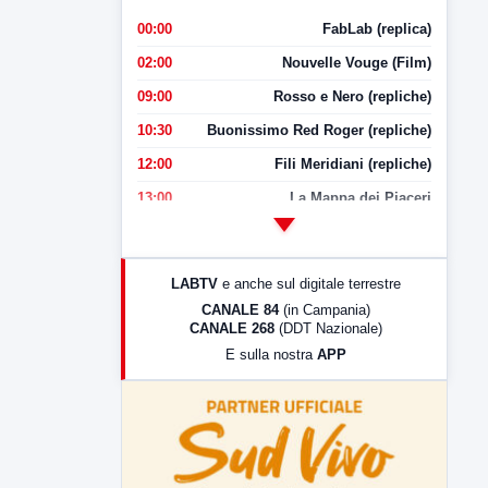
00:00
FabLab (replica)
02:00
Nouvelle Vouge (Film)
09:00
Rosso e Nero (repliche)
10:30
Buonissimo Red Roger (repliche)
12:00
Fili Meridiani (repliche)
13:00
La Mappa dei Piaceri
14:00
LabNews
17:00
LabNews (replica)
LABTV
e anche sul digitale terrestre
18:30
Di Faccia e di Profilo (repliche)
CANALE 84
(in Campania)
CANALE 268
(DDT Nazionale)
19:30
LabNews (Diretta)
E sulla nostra
APP
21:00
Free Sport
23:00
LabNews (replica)