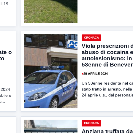
il 19
CRONACA
Vìola prescrizioni 
ate o
abuso di cocaina 
to
autolesionismo: in
53enne di Beneve
29 APRILE 2024
Un 53enne residente nel c
stato tratto in arresto, nell
o 2024
24 aprile u.s., dal personale
obile e
...
CRONACA
Anziana truffata d