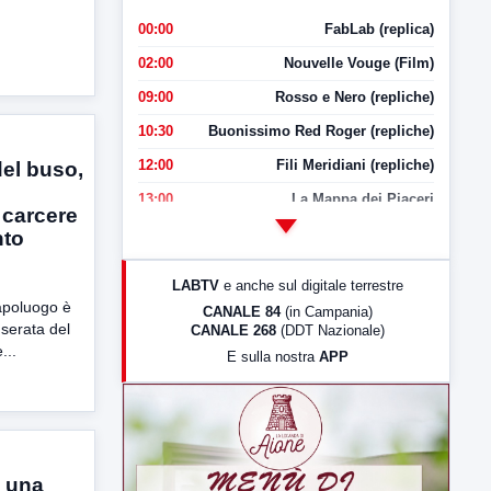
00:00
FabLab (replica)
02:00
Nouvelle Vouge (Film)
09:00
Rosso e Nero (repliche)
10:30
Buonissimo Red Roger (repliche)
12:00
Fili Meridiani (repliche)
del buso,
e
13:00
La Mappa dei Piaceri
 carcere
14:00
LabNews
nto
17:00
LabNews (replica)
LABTV
e anche sul digitale terrestre
18:30
Di Faccia e di Profilo (repliche)
apoluogo è
CANALE 84
(in Campania)
a serata del
CANALE 268
(DDT Nazionale)
19:30
LabNews (Diretta)
...
E sulla nostra
APP
21:00
Free Sport
23:00
LabNews (replica)
a una