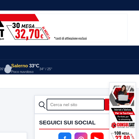
Salerno
33°C
 26°
34° / 25°
Poco nuvoloso
CERCA
Cerca
SEGUICI SUI SOCIAL
f
◎
▶