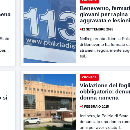
CRONACA
Benevento, fermat
mena
giovani per rapina
aggravata e lesion
12 SETTEMBRE 2025
 Stato
Nella giornata di ieri la Poli
di Benevento ha fermato due
er...
stranieri, regolarmente sog
sul...
CRONACA
Violazione del fogli
obbligatorio: denu
 si
donna rumena
4 FEBBRAIO 2025
Ieri sera, la Polizia di Stato
denunciato una donna rum
anni per aver violato il...