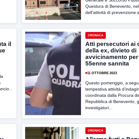
Generale e Soccorso Pubbli
Questura di Benevento, nel
dell’attività di prevenzione e
CRONACA
ta il
Atti persecutori ai
ue
della ex, divieto di
avvicinamento per
55enne sannita
11 OTTOBRE 2023
la
a
Questo pomeriggio, a segui
ncio...
tempestiva attività d’indagi
coordinata dalla Procura de
Repubblica di Benevento, g
investigatori...
CRONACA