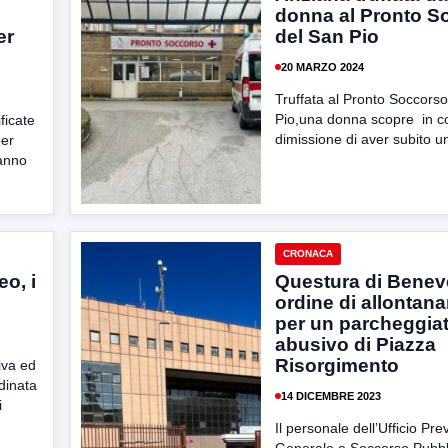
donna al Pronto S
er
del San Pio
20 MARZO 2024
Truffata al Pronto Soccors
Pio,una donna scopre in co
ficate
dimissione di aver subito un 
per
anno
CRONACA
o, i
Questura di Benev
ordine di allontan
per un parcheggia
abusivo di Piazza
Risorgimento
iva ed
rdinata
14 DICEMBRE 2023
i
Il personale dell’Ufficio Pr