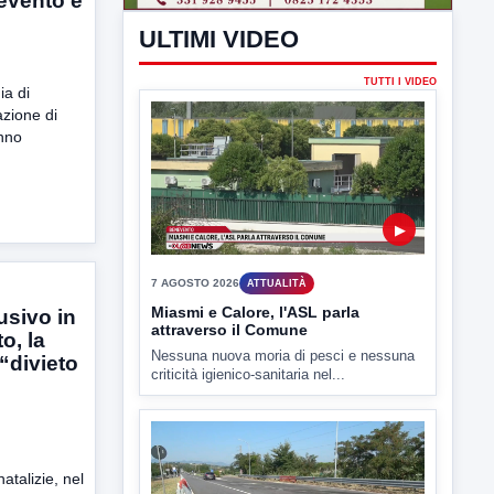
nevento e
criticità igienico-sanitaria nel...
ia di
azione di
anno
▶
7 AGOSTO 2026
CRONACA
Ponte Valentino,21enne indagato:
ipotesi duplice omicidio stradale
Incidente mortale a Ponte Valentino,
usivo in
indagato il 21enne alla guida...
o, la
“divieto
natalizie, nel