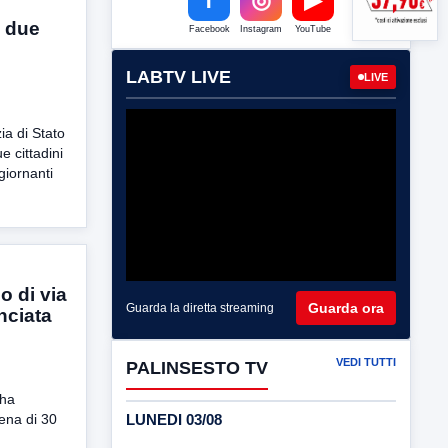
i due
Facebook
Instagram
YouTube
i
LABTV LIVE
LIVE
zia di Stato
 cittadini
giornanti
o di via
Guarda ora
Guarda la diretta streaming
nciata
VEDI TUTTI
PALINSESTO TV
 ha
LUNEDI 03/08
ena di 30