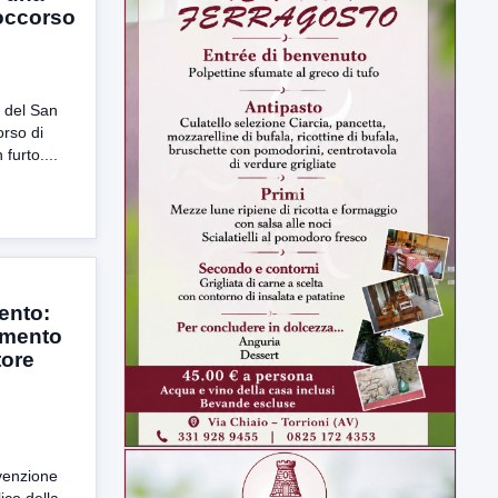
occorso
o del San
rso di
furto....
ento:
amento
tore
evenzione