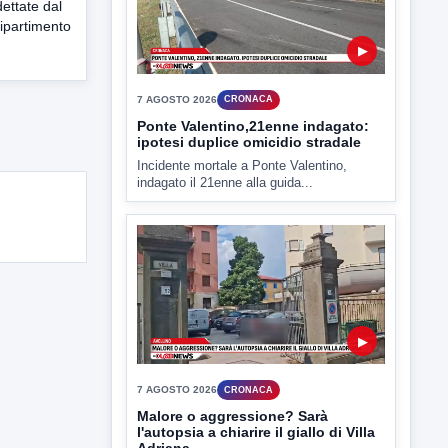
dettate dal
▶
Dipartimento
7 AGOSTO 2026
CRONACA
Malore o aggressione? Sarà
l'autopsia a chiarire il giallo di Villa
Adriana
Sarà affidato con ogni probabilità all'inizio
della prossima settimana l'incarico...
▶
7 AGOSTO 2026
CRONACA
Miasmi dagli impianti di
depurazione, inviato l'esposto:
scattano le indagini
I cattivi odori provenienti dagli impianti di