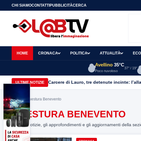
CHI SIAMO
CONTATTI
PUBBLICITÀ
CERCA
HOME
CRONACA
POLITICA
ATTUALITÀ
ECO
Avellino
35°C
37° / 19°
Poco nuvoloso
Carcere di Lauro, tre detenute incinte: l’all
ULTIME NOTIZIE
Home
> Questura Benevento
QUESTURA BENEVENTO
Tutte le notizie, gli approfondimenti e gli aggiornamenti della sez