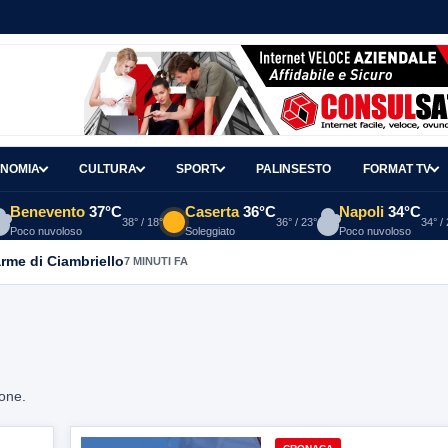
NOMIA
CULTURA
SPORT
PALINSESTO
FORMAT TV
Benevento
37°C
Caserta
36°C
Napoli
34°C
38° / 18°
36° / 23°
34° /
Poco nuvoloso
Soleggiato
Poco nuvoloso
arme di Ciambriello
7 MINUTI FA
ione.