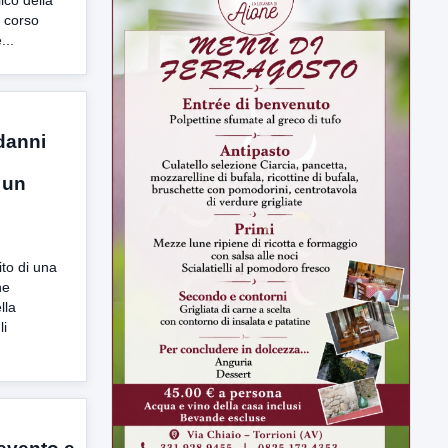
co della
 corso
...
 danni
ULTIMI VIDEO
 un
TUTTI I VIDEO
to di una
ne
lla
▶
li
7 AGOSTO 2026
ATTUALITÀ
Miasmi e Calore, l'ASL parla
attraverso il Comune
Nessuna nuova moria di pesci e nessuna