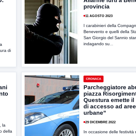
o:
Allarme furti a Be
provincia
11 AGOSTO 2023
I carabinieri della Compagn
Benevento e quelli della St
San Giorgio del Sannio st
indagando su...
la
ura di
CRONACA
ani
Parcheggiatore ab
nto
piazza Risorgiment
Questura emette il 
di accesso ad aree
urbane”
29 DICEMBRE 2022
 la
o della
In occasione delle festività 