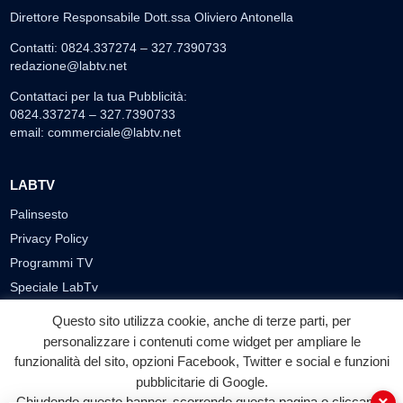
Direttore Responsabile Dott.ssa Oliviero Antonella
Contatti: 0824.337274 – 327.7390733
redazione@labtv.net
Contattaci per la tua Pubblicità:
0824.337274 – 327.7390733
email:
commerciale@labtv.net
LABTV
Palinsesto
Privacy Policy
Programmi TV
Speciale LabTv
Doppio Taglio
Questo sito utilizza cookie, anche di terze parti, per
Free sport
personalizzare i contenuti come widget per ampliare le
L’Orlando Curioso
funzionalità del sito, opzioni Facebook, Twitter e social e funzioni
pubblicitarie di Google.
La Bottega di Filosofia
Chiudendo questo banner, scorrendo questa pagina o cliccando