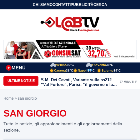
CHI SIAMO
CONTATTI
PUBBLICITÀ
CERCA
Avellino
36°C
Benevento
39°C
MENÙ
+
Caserta
36°C
Napoli
34°C
Salerno
34°C
S.M. Dei Cavoti, Variante sulla ss212
ULTIME NOTIZIE
27 MINUTI FA
“Val Fortore”, Parisi: “il governo e la
lega mantengono le promesse:
dall’infrastrutturazione passa il rilancio
Home
> san giorgio
del Sannio e delle zone interne”
SAN GIORGIO
Tutte le notizie, gli approfondimenti e gli aggiornamenti della
sezione.