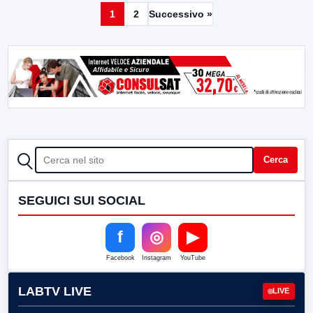
1
2
Successivo »
CERCA
Cerca
SEGUICI SUI SOCIAL
f
◎
▶
Facebook
Instagram
YouTube
LABTV LIVE
LIVE