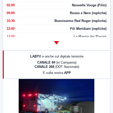
02:00
Nouvelle Vouge (Film)
09:00
Rosso e Nero (repliche)
10:30
Buonissimo Red Roger (repliche)
12:00
Fili Meridiani (repliche)
13:00
La Mappa dei Piaceri
14:00
LabNews
17:00
LabNews (replica)
LABTV
e anche sul digitale terrestre
18:30
Di Faccia e di Profilo (repliche)
CANALE 84
(in Campania)
CANALE 268
(DDT Nazionale)
19:30
LabNews (Diretta)
E sulla nostra
APP
21:00
Free Sport
23:00
LabNews (replica)