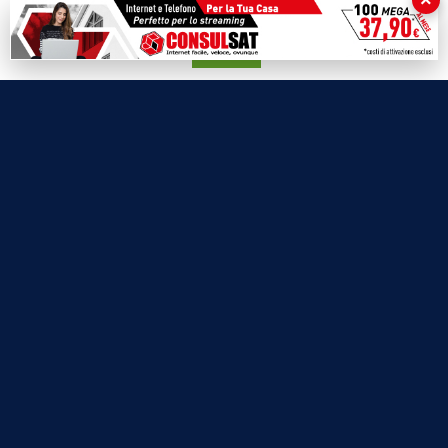
×
Labnews
su qualunque suo elemento acconsenti all'uso dei cookie.
Le Voci del Parco
Accetta
Parliamo di…
Ricomincio da me
SEZIONI
Cronaca
Politica
Attualità
Cultura
Economia
Sport
Eventi
VIDEO
Video Cronaca
Video Politica