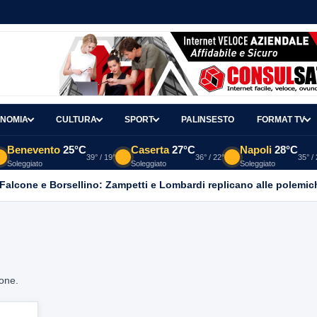
NOMIA
CULTURA
SPORT
PALINSESTO
FORMAT TV
Benevento
25°C
Caserta
27°C
Napoli
28°C
39° / 19°
36° / 22°
35° /
Soleggiato
Soleggiato
Soleggiato
 Falcone e Borsellino: Zampetti e Lombardi replicano alle polemic
ione.