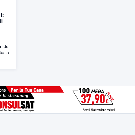
l:
di
ri del
otesta