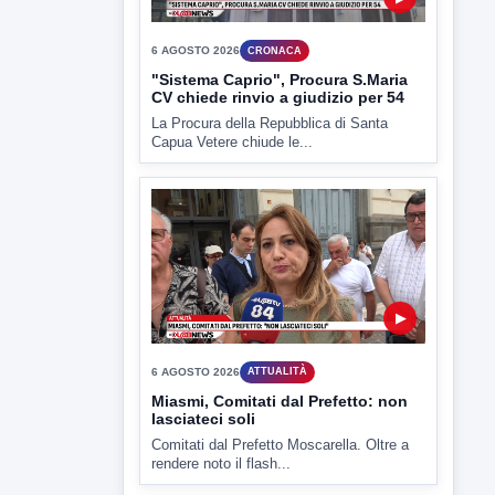
Miasmi, Comitati dal Prefetto: non
lasciateci soli
Comitati dal Prefetto Moscarella. Oltre a
rendere noto il flash...
▶
6 AGOSTO 2026
ATTUALITÀ
Tirata del Carro ancora in forse,
D'Ambrosio: continuiamo a lavorare
L'assessore comunale alla Cultura di
Mirabella Eclano, Raffaella Rita
D'Ambrosio,...