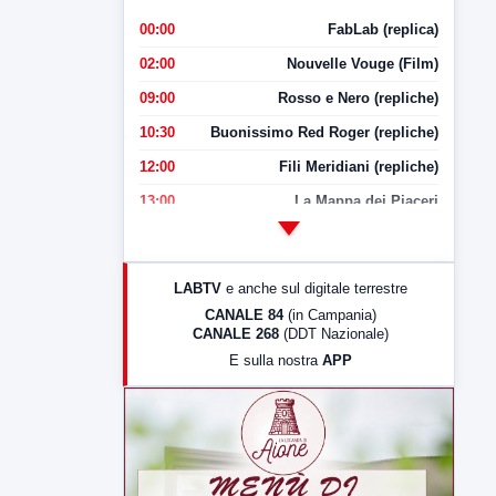
00:00
FabLab (replica)
02:00
Nouvelle Vouge (Film)
09:00
Rosso e Nero (repliche)
10:30
Buonissimo Red Roger (repliche)
12:00
Fili Meridiani (repliche)
13:00
La Mappa dei Piaceri
14:00
LabNews
17:00
LabNews (replica)
LABTV
e anche sul digitale terrestre
18:30
Di Faccia e di Profilo (repliche)
CANALE 84
(in Campania)
CANALE 268
(DDT Nazionale)
19:30
LabNews (Diretta)
E sulla nostra
APP
21:00
Free Sport
23:00
LabNews (replica)