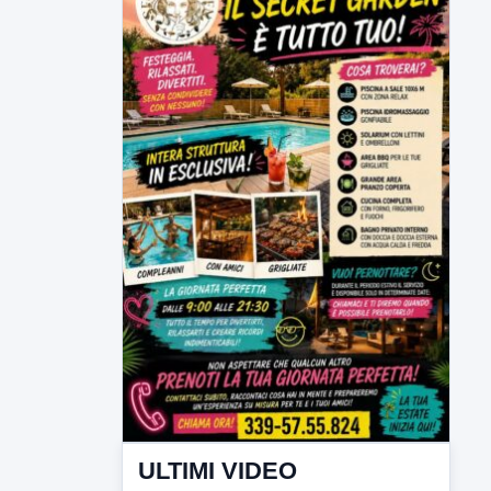
ULTIMI VIDEO
TUTTI I VIDEO
▶
6 AGOSTO 2026
CRONACA
Trovato in casa 42enne in una
pozza di sangue, giallo a viale Italia
Ritrovato senza vita il corpo di un 42enne
in un...