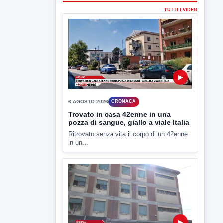
▶
6 AGOSTO 2026
CRONACA
"Sistema Caprio", Procura S.Maria
CV chiede rinvio a giudizio per 54
La Procura della Repubblica di Santa
Capua Vetere chiude le...
▶
6 AGOSTO 2026
ATTUALITÀ