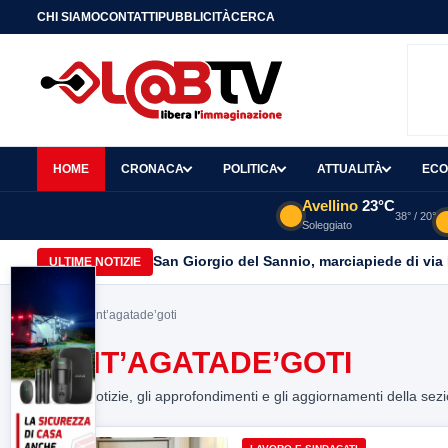
CHI SIAMO
CONTATTI
PUBBLICITÀ
CERCA
HOME
CRONACA
POLITICA
ATTUALITÀ
ECO
Avellino
23°C
38° / 20°
Soleggiato
San Giorgio del Sannio, marciapiede di via
ULTIME NOTIZIE
Home
> sant’agatade’goti
SANT’AGATADE’GOTI
Tutte le notizie, gli approfondimenti e gli aggiornamenti della sez