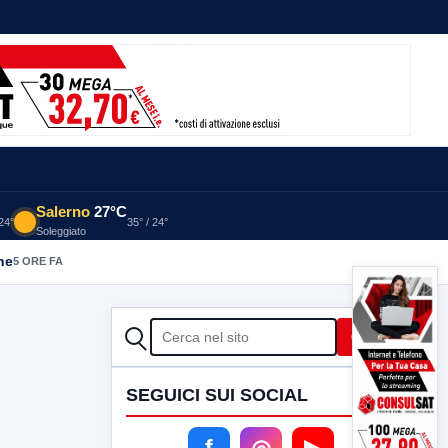
Salerno
27°C
 24°
35° / 24°
Soleggiato
he
5 ORE FA
CERCA
Cerca
SEGUICI SUI SOCIAL
f
◎
▶