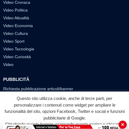
Video Cronaca
Video Politica
Video Attualità
Video Economia
Video Cultura
Video Sport
Video Tecnologie
Video Curiosità
Video
PUBBLICITÀ
Richiesta pubblicazione articoli/banner
Questo sito utilizza cookie, anche di terze parti, per
SEGUICI SUI SOCIAL
personalizzare i contenuti come widget per ampliare le
funzionalità del sito, opzioni Facebook, Twitter e social e funzioni
f
◎
▶
pubblicitarie di Google.
Facebook
Instagram
YouTube
×
Chiudendo questo banner, scorrendo questa pagina o cliccando