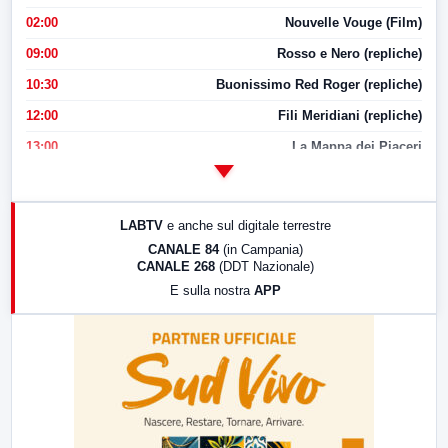
02:00
Nouvelle Vouge (Film)
09:00
Rosso e Nero (repliche)
10:30
Buonissimo Red Roger (repliche)
12:00
Fili Meridiani (repliche)
13:00
La Mappa dei Piaceri
14:00
LabNews
17:00
LabNews (replica)
LABTV
e anche sul digitale terrestre
18:30
Di Faccia e di Profilo (repliche)
CANALE 84
(in Campania)
CANALE 268
(DDT Nazionale)
19:30
LabNews (Diretta)
E sulla nostra
APP
21:00
Free Sport
23:00
LabNews (replica)