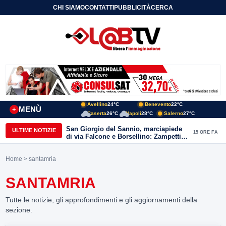
CHI SIAMO
CONTATTI
PUBBLICITÀ
CERCA
Avellino
24°C
Benevento
22°C
MENÙ
+
Caserta
26°C
Napoli
28°C
Salerno
27°C
San Giorgio del Sannio, marciapiede
ULTIME NOTIZIE
15 ORE FA
di via Falcone e Borsellino: Zampetti e
Lombardi replicano alle polemiche
Home
> santamria
SANTAMRIA
Tutte le notizie, gli approfondimenti e gli aggiornamenti della
sezione.