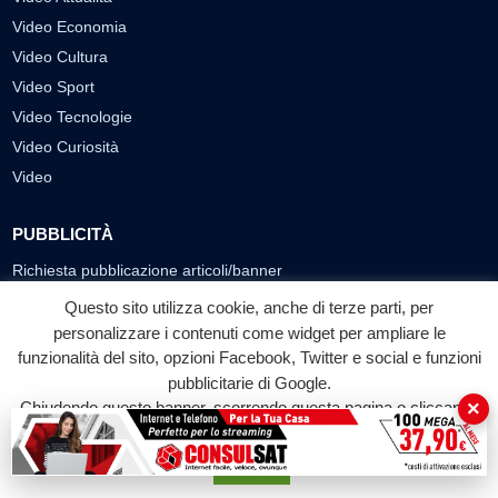
Video Economia
Video Cultura
Video Sport
Video Tecnologie
Video Curiosità
Video
PUBBLICITÀ
Richiesta pubblicazione articoli/banner
Questo sito utilizza cookie, anche di terze parti, per
SEGUICI SUI SOCIAL
personalizzare i contenuti come widget per ampliare le
funzionalità del sito, opzioni Facebook, Twitter e social e funzioni
f
◎
▶
pubblicitarie di Google.
Facebook
Instagram
YouTube
×
Chiudendo questo banner, scorrendo questa pagina o cliccando
su qualunque suo elemento acconsenti all'uso dei cookie.
© 2026 LABTV - Tutti i diritti riservati
Accetta