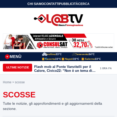
CHI SIAMO
CONTATTI
PUBBLICITÀ
CERCA
Avellino
33°C
Benevento
34°C
MENÙ
+
Caserta
33°C
Napoli
33°C
Salerno
33°C
Flash mob al Ponte Vanvitelli per il
ULTIME NOTIZIE
1 ORA FA
Calore, Civico22: “Non è un tema di
quartiere, riguarda tutta Benevento”
Home
> scosse
SCOSSE
Tutte le notizie, gli approfondimenti e gli aggiornamenti della
sezione.