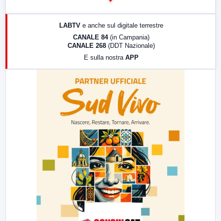
14:00
LabNews
17:00
LabNews (replica)
LABTV
e anche sul digitale terrestre
18:30
Di Faccia e di Profilo (repliche)
CANALE 84
(in Campania)
CANALE 268
(DDT Nazionale)
19:30
LabNews (Diretta)
E sulla nostra
APP
21:00
Free Sport
23:00
LabNews (replica)