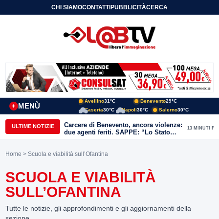
CHI SIAMO
CONTATTI
PUBBLICITÀ
CERCA
Avellino
31°C
Benevento
29°C
MENÙ
+
Caserta
30°C
Napoli
30°C
Salerno
30°C
Carcere di Benevento, ancora violenze:
ULTIME NOTIZIE
13 MINUTI FA
due agenti feriti. SAPPE: “Lo Stato
non può arretrare”
Home
> Scuola e viabilità sull’Ofantina
SCUOLA E VIABILITÀ
SULL’OFANTINA
Tutte le notizie, gli approfondimenti e gli aggiornamenti della
sezione.