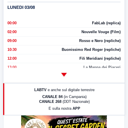
LUNEDI 03/08
00:00
FabLab (replica)
02:00
Nouvelle Vouge (Film)
09:00
Rosso e Nero (repliche)
10:30
Buonissimo Red Roger (repliche)
12:00
Fili Meridiani (repliche)
13:00
La Mappa dei Piaceri
14:00
LabNews
17:00
LabNews (replica)
LABTV
e anche sul digitale terrestre
18:30
Di Faccia e di Profilo (repliche)
CANALE 84
(in Campania)
CANALE 268
(DDT Nazionale)
19:30
LabNews (Diretta)
E sulla nostra
APP
21:00
Free Sport
23:00
LabNews (replica)