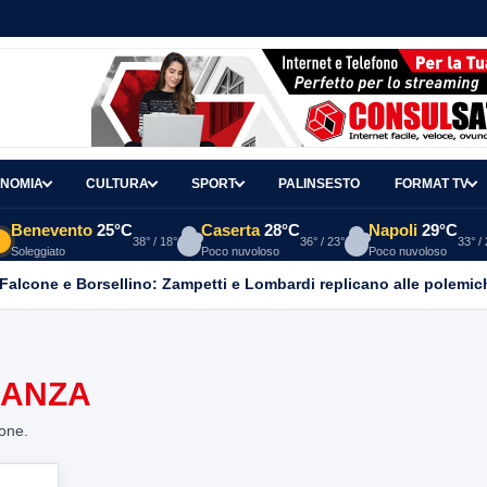
NOMIA
CULTURA
SPORT
PALINSESTO
FORMAT TV
Benevento
25°C
Caserta
28°C
Napoli
29°C
38° / 18°
36° / 23°
33° /
Soleggiato
Poco nuvoloso
Poco nuvoloso
 Falcone e Borsellino: Zampetti e Lombardi replicano alle polemic
IANZA
ione.