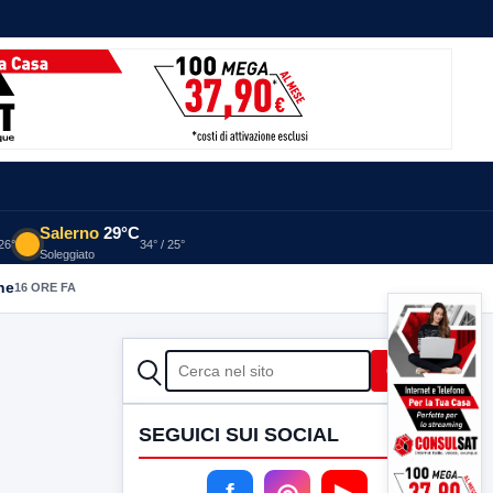
Salerno
29°C
 26°
34° / 25°
Soleggiato
he
16 ORE FA
CERCA
Cerca
SEGUICI SUI SOCIAL
f
◎
▶