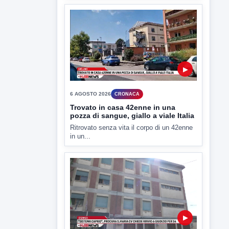
▶
7 AGOSTO 2026
LABNEWS
LabNews del 6 agosto 2026
In studio Enzo colarusso
▶
6 AGOSTO 2026
CRONACA
Trovato in casa 42enne in una
pozza di sangue, giallo a viale Italia
Ritrovato senza vita il corpo di un 42enne
in un...