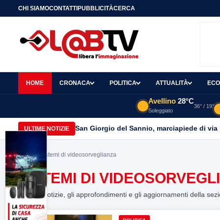
CHI SIAMO
CONTATTI
PUBBLICITÀ
CERCA
HOME
CRONACA
POLITICA
ATTUALITÀ
ECO
Avellino
28°C
36° / 19°
Soleggiato
San Giorgio del Sannio, marciapiede di via
ULTIME NOTIZIE
Home
> sistemi di videosorveglianza
SISTEMI DI VIDEOSORVEGL
Tutte le notizie, gli approfondimenti e gli aggiornamenti della sez