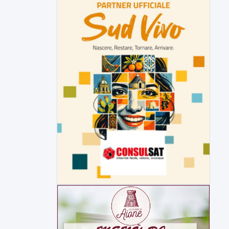
Miasmi, Comitati dal Prefetto: non
lasciateci soli
Comitati dal Prefetto Moscarella. Oltre a
rendere noto il flash...