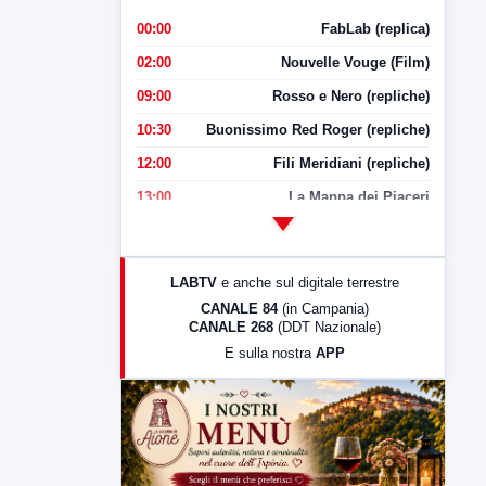
00:00
FabLab (replica)
02:00
Nouvelle Vouge (Film)
09:00
Rosso e Nero (repliche)
10:30
Buonissimo Red Roger (repliche)
12:00
Fili Meridiani (repliche)
13:00
La Mappa dei Piaceri
14:00
LabNews
17:00
LabNews (replica)
LABTV
e anche sul digitale terrestre
18:30
Di Faccia e di Profilo (repliche)
CANALE 84
(in Campania)
CANALE 268
(DDT Nazionale)
19:30
LabNews (Diretta)
E sulla nostra
APP
21:00
Free Sport
23:00
LabNews (replica)