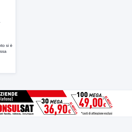
a
to si è
ssa