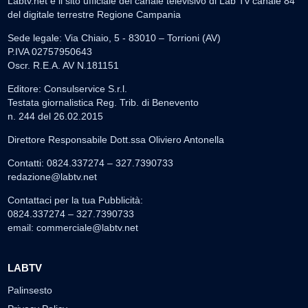
Labtv.net è il sito ufficiale del canale televisivo di Lab Tv canale 84
del digitale terrestre Regione Campania
Sede legale: Via Chiaio, 5 - 83010 – Torrioni (AV)
P.IVA 02757950643
Oscr. R.E.A. AV N.181151
Editore: Consulservice S.r.l.
Testata giornalistica Reg. Trib. di Benevento
n. 244 del 26.02.2015
Direttore Responsabile Dott.ssa Oliviero Antonella
Contatti: 0824.337274 – 327.7390733
redazione@labtv.net
Contattaci per la tua Pubblicità:
0824.337274 – 327.7390733
email:
commerciale@labtv.net
LABTV
Palinsesto