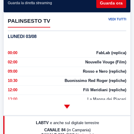
Guarda ora
Guarda la diretta streaming
VEDI TUTTI
PALINSESTO TV
LUNEDI 03/08
00:00
FabLab (replica)
02:00
Nouvelle Vouge (Film)
09:00
Rosso e Nero (repliche)
10:30
Buonissimo Red Roger (repliche)
12:00
Fili Meridiani (repliche)
13:00
La Mappa dei Piaceri
14:00
LabNews
17:00
LabNews (replica)
LABTV
e anche sul digitale terrestre
18:30
Di Faccia e di Profilo (repliche)
CANALE 84
(in Campania)