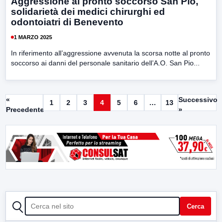
Aggressione al pronto soccorso San Pio,
solidarietà dei medici chirurghi ed
odontoiatri di Benevento
1 MARZO 2025
In riferimento all’aggressione avvenuta la scorsa notte al pronto
soccorso ai danni del personale sanitario dell’A.O. San Pio...
«
Successivo
1
2
3
4
5
6
…
13
Precedente
»
CERCA
Cerca