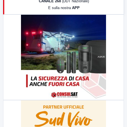
CANALE 268
(DDT Nazionale)
19:30
LabNews (Diretta)
E sulla nostra
APP
21:00
Free Sport
23:00
LabNews (replica)