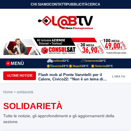
CHI SIAMO
CONTATTI
PUBBLICITÀ
CERCA
Avellino
33°C
Benevento
34°C
MENÙ
+
Caserta
33°C
Napoli
33°C
Salerno
33°C
Flash mob al Ponte Vanvitelli per il
ULTIME NOTIZIE
1 ORA FA
Calore, Civico22: “Non è un tema di
quartiere, riguarda tutta Benevento”
Home
> solidarietà
SOLIDARIETÀ
Tutte le notizie, gli approfondimenti e gli aggiornamenti della
sezione.