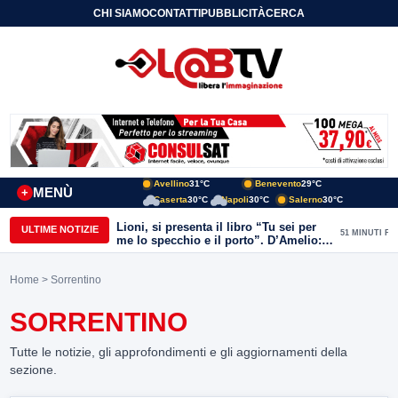
CHI SIAMO
CONTATTI
PUBBLICITÀ
CERCA
Avellino
31°C
Benevento
29°C
MENÙ
+
Caserta
30°C
Napoli
30°C
Salerno
30°C
Lioni, si presenta il libro “Tu sei per
ULTIME NOTIZIE
51 MINUTI FA
me lo specchio e il porto”. D’Amelio:
“Gettiamo un seme d’impegno futuro
per tante e tanti”
Home
> Sorrentino
SORRENTINO
Tutte le notizie, gli approfondimenti e gli aggiornamenti della
sezione.