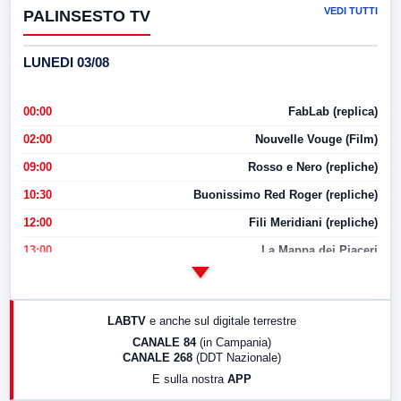
VEDI TUTTI
PALINSESTO TV
LUNEDI 03/08
00:00
FabLab (replica)
02:00
Nouvelle Vouge (Film)
09:00
Rosso e Nero (repliche)
10:30
Buonissimo Red Roger (repliche)
12:00
Fili Meridiani (repliche)
13:00
La Mappa dei Piaceri
14:00
LabNews
17:00
LabNews (replica)
LABTV
e anche sul digitale terrestre
18:30
Di Faccia e di Profilo (repliche)
CANALE 84
(in Campania)
CANALE 268
(DDT Nazionale)
19:30
LabNews (Diretta)
E sulla nostra
APP
21:00
Free Sport