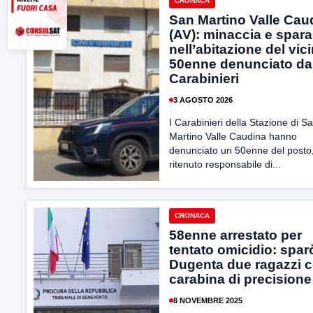
CRONACA
San Martino Valle Cau
(AV): minaccia e spara
nell’abitazione del vic
50enne denunciato da
Carabinieri
3 AGOSTO 2026
I Carabinieri della Stazione di S
Martino Valle Caudina hanno
denunciato un 50enne del posto
ritenuto responsabile di...
CRONACA
58enne arrestato per
tentato omicidio: spar
Dugenta due ragazzi 
carabina di precisione
8 NOVEMBRE 2025