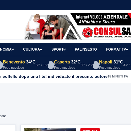
NOMIA
CULTURA
SPORT
PALINSESTO
FORMAT TV
Benevento
34°C
Caserta
32°C
Napoli
31°C
38° / 18°
36° / 23°
33° /
Poco nuvoloso
Poco nuvoloso
Poco nuvoloso
coltello dopo una lite: individuato il presunto autore
15 MINUTI FA
ione.