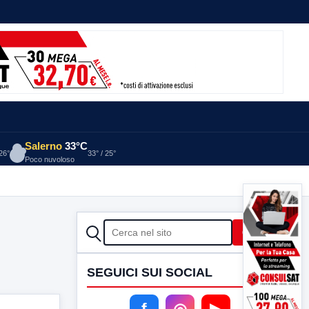
Salerno
33°C
 26°
33° / 25°
Poco nuvoloso
CERCA
Cerca
SEGUICI SUI SOCIAL
f
◎
▶