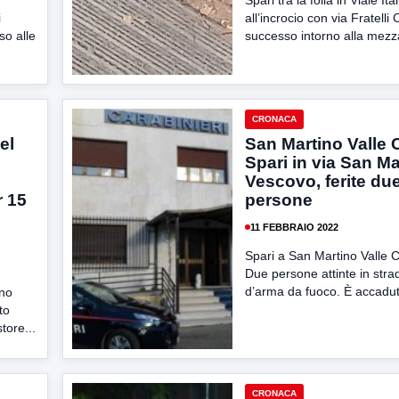
Spari tra la folla in Viale Ital
i
all’incrocio con via Fratelli
so alle
successo intorno alla mezza
CRONACA
el
San Martino Valle 
Spari in via San Ma
Vescovo, ferite du
r 15
persone
11 FEBBRAIO 2022
Spari a San Martino Valle 
Due persone attinte in stra
d’arma da fuoco. È accadut
nno
to
tore...
CRONACA