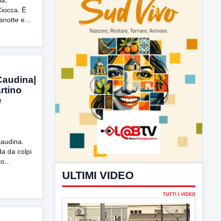
ia,
 Ciocca. È
notte e...
ULTIMI VIDEO
TUTTI I VIDEO
Caudina|
rtino
e
▶
Caudina.
7 AGOSTO 2026
SPORT BENEVENTO
da da colpi
Benevento Calcio: Le scelte di
o...
Floro Flores per il debutto di Coppa
Italia
Il Benevento è pronto al debutto di Coppa
Italia. Scelte...