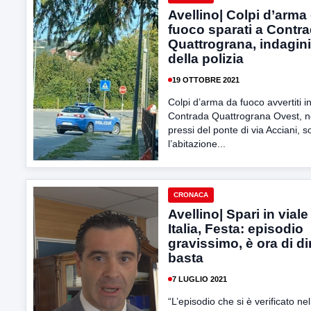
Avellino| Colpi d’arma
fuoco sparati a Contr
Quattrograna, indagini
della polizia
19 OTTOBRE 2021
Colpi d’arma da fuoco avvertiti i
Contrada Quattrograna Ovest, n
pressi del ponte di via Acciani, s
l’abitazione...
CRONACA
Avellino| Spari in viale
Italia, Festa: episodio
gravissimo, è ora di di
basta
7 LUGLIO 2021
“L’episodio che si è verificato ne