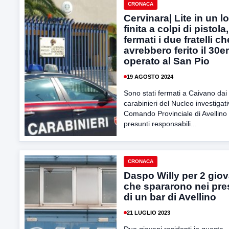
CRONACA
Cervinara| Lite in un l
finita a colpi di pistola,
fermati i due fratelli ch
avrebbero ferito il 30
operato al San Pio
19 AGOSTO 2024
Sono stati fermati a Caivano dai
carabinieri del Nucleo investigati
Comando Provinciale di Avellino 
presunti responsabili...
CRONACA
Daspo Willy per 2 giov
che spararono nei pre
di un bar di Avellino
21 LUGLIO 2023