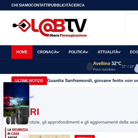
CHI SIAMO
CONTATTI
PUBBLICITÀ
CERCA
HOME
CRONACA
POLITICA
ATTUALITÀ
ECO
Avellino
32°C
37° / 19°
Poco nuvoloso
Guardia Sanframondi, giovane ferito con un 
ULTIME NOTIZIE
Home
> spari
SPARI
Tutte le notizie, gli approfondimenti e gli aggiornamenti della sez