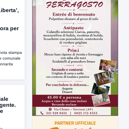
iberta’,
ora per
nota stampa
ere comunale
Annarita
iale
 gente.
ne