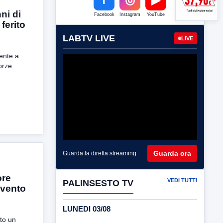
ni di
Facebook
Instagram
YouTube
ferito
LABTV LIVE
LIVE
ente a
orze
Guarda ora
Guarda la diretta streaming
ore
VEDI TUTTI
PALINSESTO TV
evento
LUNEDI 03/08
ito un