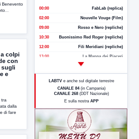
di Benevento
00:00
FabLab (replica)
to...
02:00
Nouvelle Vouge (Film)
09:00
Rosso e Nero (repliche)
10:30
Buonissimo Red Roger (repliche)
12:00
Fili Meridiani (repliche)
 a colpi
13:00
La Mappa dei Piaceri
ede con
14:00
LabNews
 sugli
e e
17:00
LabNews (replica)
LABTV
e anche sul digitale terrestre
18:30
Di Faccia e di Profilo (repliche)
CANALE 84
(in Campania)
CANALE 268
(DDT Nazionale)
19:30
LabNews (Diretta)
 tra
E sulla nostra
APP
21:00
Free Sport
nata dalla
e di fare
23:00
LabNews (replica)