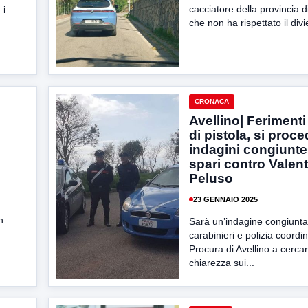
cacciatore della provincia 
 i
che non ha rispettato il divie
CRONACA
Avellino| Ferimenti
di pistola, si proc
indagini congiunte
spari contro Valent
Peluso
23 GENNAIO 2025
n
Sarà un’indagine congiunta
carabinieri e polizia coordi
Procura di Avellino a cercar
chiarezza sui...