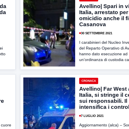
 da
Avellino| Spari in v
ada
Italia, arrestato pe
omicidio anche il fi
Casanova
30 SETTEMBRE 2021
n
I carabinieri del Nucleo Inv
ei
del Reparto Operativo di Av
otto
hanno dato esecuzione ad
un’ordinanza di custodia ca
CRONACA
Avellino| Far West 
Italia, si stringe il 
re
sui responsabili. Il
intensifica i control
7 LUGLIO 2021
l cuore
Aggiornamento (alca) – Son