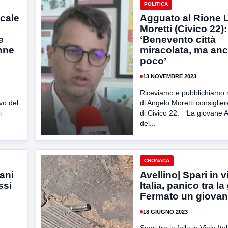
POLITICA
ocale
Agguato al Rione L
Moretti (Civico 22):
e
‘Benevento città
enne
miracolata, ma anc
poco’
13 NOVEMBRE 2023
Riceviamo e pubblichiamo 
vo del
di Angelo Moretti consigli
i
di Civico 22: ‘La giovane 
del...
CRONACA
ani
Avellino| Spari in v
ssi
Italia, panico tra la
Fermato un giova
18 GIUGNO 2023