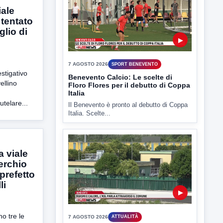
iale
r tentato
glio di
▶
estigativo
7 AGOSTO 2026
ATTUALITÀ
ellino
Miasmi e Calore, l'ASL parla
attraverso il Comune
utelare...
Nessuna nuova moria di pesci e nessuna
criticità igienico-sanitaria nel...
a viale
cerchio
 prefetto
li
▶
o tre le