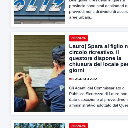
Due giovani residenti in questa
provincia sono stati destinatari d
provvedimenti di divieto di acces
aree urbani...
CRONACA
Lauro| Spara al figlio n
circolo ricreativo, il
questore dispone la
chiusura del locale pe
giorni
19 AGOSTO 2022
Gli Agenti del Commissariato di
Pubblica Sicurezza di Lauro ha
dato esecuzione al provvedimen
amministrativo adottato dal Ques
CRONACA