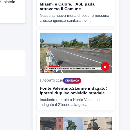
7 AGOSTO 2026
CRONACA
di pistola
Ponte Valentino,21enne indagato:
ipotesi duplice omicidio stradale
Incidente mortale a Ponte Valentino,
indagato il 21enne alla guida...
▶
7 AGOSTO 2026
CRONACA
Malore o aggressione? Sarà
l'autopsia a chiarire il giallo di Villa
Adriana
Sarà affidato con ogni probabilità all'inizio
della prossima settimana l'incarico...