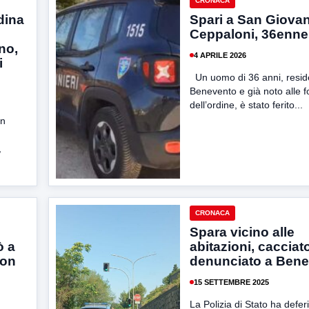
CRONACA
dina
Spari a San Giovan
Ceppaloni, 36enne 
ino,
4 APRILE 2026
i
Un uomo di 36 anni, resid
Benevento e già noto alle f
dell’ordine, è stato ferito...
an
,
CRONACA
Spara vicino alle
ò a
abitazioni, cacciat
con
denunciato a Ben
15 SETTEMBRE 2025
La Polizia di Stato ha defer