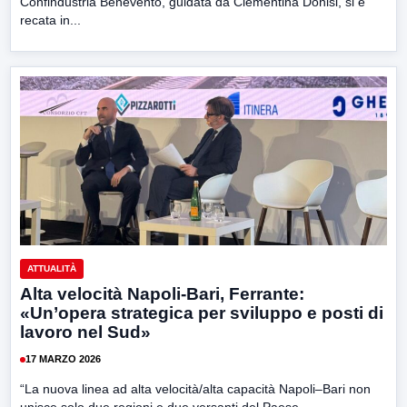
Confindustria Benevento, guidata da Clementina Donisi, si è
recata in...
ATTUALITÀ
Alta velocità Napoli-Bari, Ferrante:
«Un’opera strategica per sviluppo e posti di
lavoro nel Sud»
17 MARZO 2026
“La nuova linea ad alta velocità/alta capacità Napoli–Bari non
unisce solo due regioni e due versanti del Paese,...