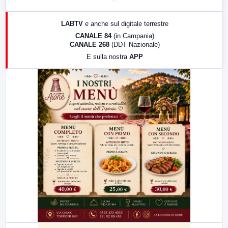
17:00
LabNews (replica)
LABTV
e anche sul digitale terrestre
18:30
Di Faccia e di Profilo (repliche)
CANALE 84
(in Campania)
CANALE 268
(DDT Nazionale)
19:30
LabNews (Diretta)
E sulla nostra
APP
21:00
Free Sport
23:00
LabNews (replica)