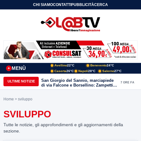
CHI SIAMO
CONTATTI
PUBBLICITÀ
CERCA
Avellino
22°C
Benevento
24°C
MENÙ
+
Caserta
26°C
Napoli
28°C
Salerno
27°C
San Giorgio del Sannio, marciapiede
ULTIME NOTIZIE
7 ORE FA
di via Falcone e Borsellino: Zampetti e
Lombardi replicano alle polemiche
Home
> sviluppo
SVILUPPO
Tutte le notizie, gli approfondimenti e gli aggiornamenti della
sezione.