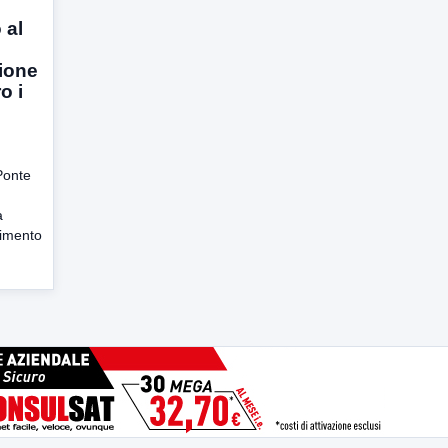
 al
zione
o i
Ponte
a
cimento