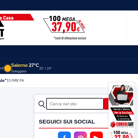
Salerno
27°C
 24°
35° / 24°
Soleggiato
ale”
13 ORE FA
CERCA
Cerca
SEGUICI SUI SOCIAL
f
◎
▶