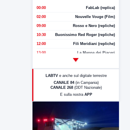
00:00
FabLab (replica)
02:00
Nouvelle Vouge (Film)
09:00
Rosso e Nero (repliche)
10:30
Buonissimo Red Roger (repliche)
12:00
Fili Meridiani (repliche)
13:00
La Mappa dei Piaceri
14:00
LabNews
17:00
LabNews (replica)
LABTV
e anche sul digitale terrestre
18:30
Di Faccia e di Profilo (repliche)
CANALE 84
(in Campania)
CANALE 268
(DDT Nazionale)
19:30
LabNews (Diretta)
E sulla nostra
APP
21:00
Free Sport
23:00
LabNews (replica)