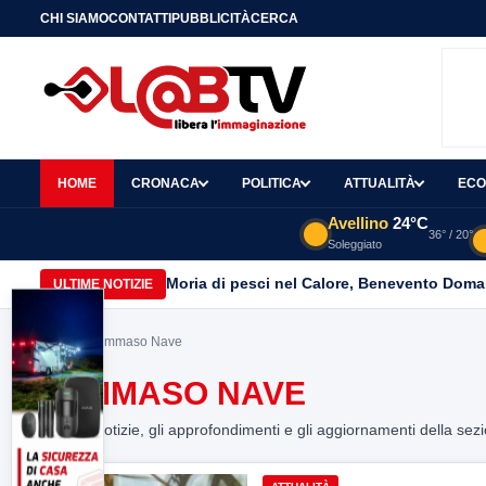
CHI SIAMO
CONTATTI
PUBBLICITÀ
CERCA
HOME
CRONACA
POLITICA
ATTUALITÀ
ECO
Avellino
24°C
36° / 20°
Soleggiato
Moria di pesci nel Calore, Benevento Doma
ULTIME NOTIZIE
Home
> Tommaso Nave
TOMMASO NAVE
Tutte le notizie, gli approfondimenti e gli aggiornamenti della sez