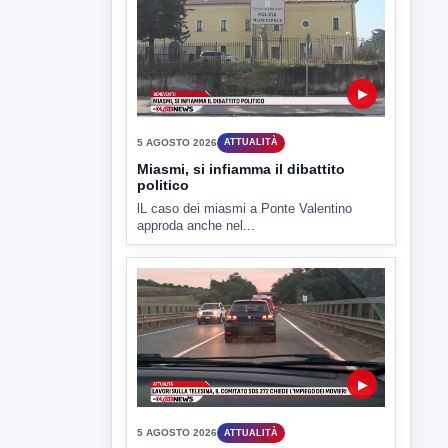
▶
5 AGOSTO 2026
ATTUALITÀ
Hanon-Evo, i lavoratori dicono sì al
piano industriale
L'assemblea dei lavoratori Hanon questa
mattina a Contrada Olivola. Decisa...
▶
5 AGOSTO 2026
ATTUALITÀ
Miasmi, si infiamma il dibattito
politico
lL caso dei miasmi a Ponte Valentino
approda anche nel...