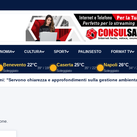
NOMIA
CULTURA
SPORT
PALINSESTO
FORMAT TV
Benevento
22°C
Caserta
25°C
Napoli
26°C
39° / 19°
35° / 22°
34° /
Soleggiato
Soleggiato
Soleggiato
ni: “Servono chiarezza e approfondimenti sulla gestione ambient
ione.