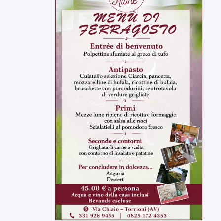
5 AGOSTO 2026
ATTUALITÀ
Sannio acque nelle mani di ACEA
Sannio Acque prende forma: costituita
ufficialmente la società per la...