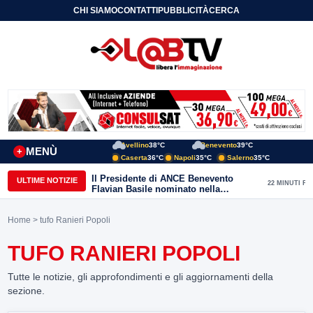
CHI SIAMO
CONTATTI
PUBBLICITÀ
CERCA
Avellino
38°C
Benevento
39°C
MENÙ
+
Caserta
36°C
Napoli
35°C
Salerno
35°C
Il Presidente di ANCE Benevento
ULTIME NOTIZIE
22 MINUTI FA
Flavian Basile nominato nella
Commissione Tecnica
“Internazionalizzazione” di
Home
> tufo Ranieri Popoli
Confindustria Nazionale
TUFO RANIERI POPOLI
Tutte le notizie, gli approfondimenti e gli aggiornamenti della
sezione.