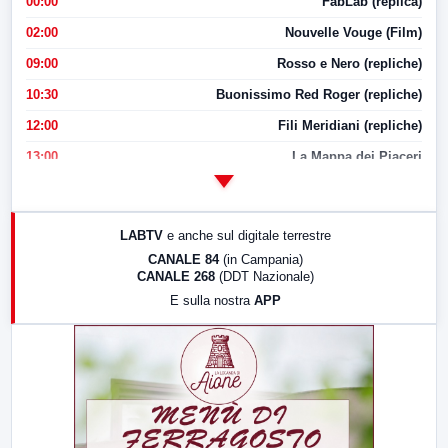
00:00
FabLab (replica)
02:00
Nouvelle Vouge (Film)
09:00
Rosso e Nero (repliche)
10:30
Buonissimo Red Roger (repliche)
12:00
Fili Meridiani (repliche)
13:00
La Mappa dei Piaceri
14:00
LabNews
17:00
LabNews (replica)
LABTV
e anche sul digitale terrestre
18:30
Di Faccia e di Profilo (repliche)
CANALE 84
(in Campania)
CANALE 268
(DDT Nazionale)
19:30
LabNews (Diretta)
E sulla nostra
APP
21:00
Free Sport
23:00
LabNews (replica)