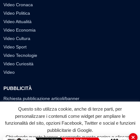
Video Cronaca
Video Politica
Video Attualità
Video Economia
Video Cultura
Video Sport
Video Tecnologie
Video Curiosità
Video
PUBBLICITÀ
Richiesta pubblicazione articoli/banner
Questo sito utilizza cookie, anche di terze parti, per
SEGUICI SUI SOCIAL
personalizzare i contenuti come widget per ampliare le
funzionalità del sito, opzioni Facebook, Twitter e social e funzioni
f
◎
▶
pubblicitarie di Google.
Facebook
Instagram
YouTube
×
Chiudendo questo banner, scorrendo questa pagina o cliccando