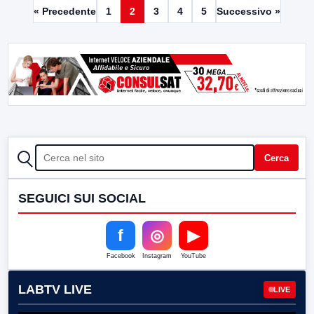
« Precedente
1
2
3
4
5
Successivo »
CERCA
Cerca
SEGUICI SUI SOCIAL
f
◎
▶
Facebook
Instagram
YouTube
LABTV LIVE
LIVE