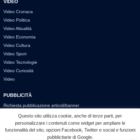
VIDEO
Video Cronaca
Video Politica
Video Attualità
Video Economia
Video Cultura
Video Sport
Video Tecnologie
Video Curiosità
Video
PUBBLICITÀ
Richiesta pubblicazione articoli/banner
Questo sito utilizza cookie, anche di terze parti, per
SEGUICI SUI SOCIAL
personalizzare i contenuti come widget per ampliare le
f
◎
▶
funzionalità del sito, opzioni Facebook, Twitter e social e funzioni
pubblicitarie di Google.