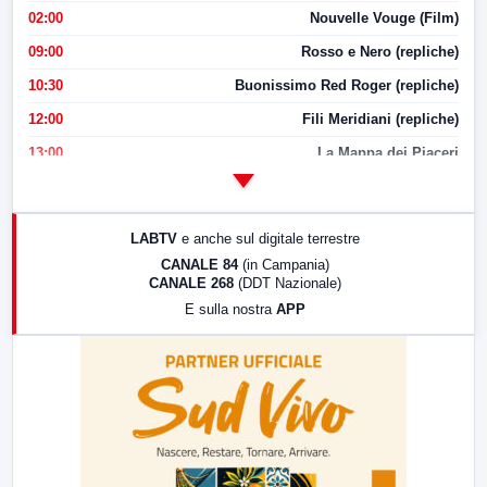
02:00
Nouvelle Vouge (Film)
09:00
Rosso e Nero (repliche)
10:30
Buonissimo Red Roger (repliche)
12:00
Fili Meridiani (repliche)
13:00
La Mappa dei Piaceri
14:00
LabNews
17:00
LabNews (replica)
LABTV
e anche sul digitale terrestre
18:30
Di Faccia e di Profilo (repliche)
CANALE 84
(in Campania)
CANALE 268
(DDT Nazionale)
19:30
LabNews (Diretta)
E sulla nostra
APP
21:00
Free Sport
23:00
LabNews (replica)