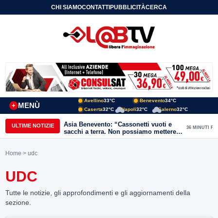
CHI SIAMO
CONTATTI
PUBBLICITÀ
CERCA
Avellino
33°C
Benevento
34°C
MENÙ
+
Caserta
32°C
Napoli
32°C
Salerno
32°C
Asia Benevento: “Cassonetti vuoti e
ULTIME NOTIZIE
36 MINUTI FA
sacchi a terra. Non possiamo mettere
una toppa alla mancanza di rispetto”
Home
> udc
UDC
Tutte le notizie, gli approfondimenti e gli aggiornamenti della
sezione.